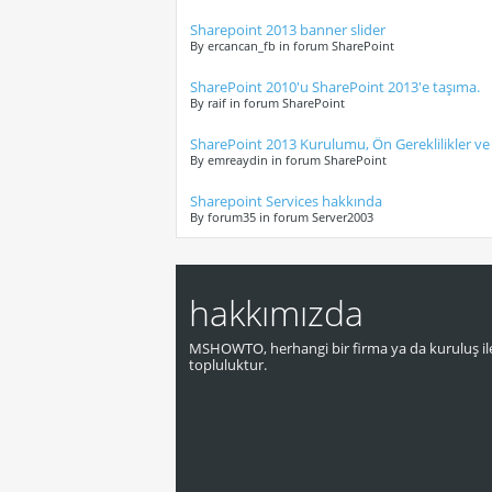
Sharepoint 2013 banner slider
By ercancan_fb in forum SharePoint
SharePoint 2010'u SharePoint 2013'e taşıma.
By raif in forum SharePoint
SharePoint 2013 Kurulumu, Ön Gereklilikler ve S
By emreaydin in forum SharePoint
Sharepoint Services hakkında
By forum35 in forum Server2003
hakkımızda
MSHOWTO, herhangi bir firma ya da kuruluş ile
topluluktur.