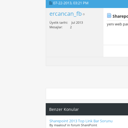
07-22-2013,
03:21 PM
ercancan_fb
Sharepo
Üyelik tarihi
Jul 2013
yenı web par
Mesajlar
2
Benzer Konular
Sharepoint 2013 Top Link Bar Sorunu
By maalouf in forum SharePoint