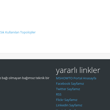
ık Kullanılan Topolojiler
yararlı linkler
 bağı olmayan bağımsız teknik bir
MSHOWTO Portal Anasayfa
Facebook Sayfamız
Twitter Sayfamız
RSS
Flickr Sayfamız
Linkedin Sayfamız