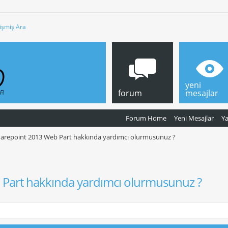
işmiş Ara
yeni
forum
mesajlar
Forum Home
Yeni Mesajlar
Y
arepoint 2013 Web Part hakkında yardımcı olurmusunuz ?
Part hakkında yardımcı olurmusunuz ?