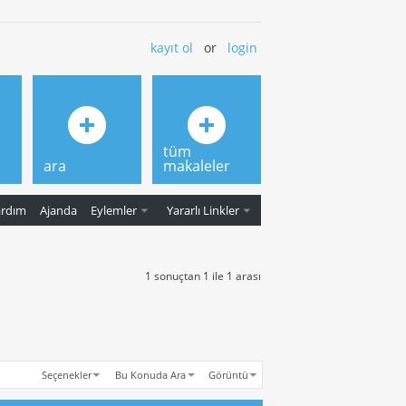
kayıt ol
or
login
tüm
ara
makaleler
ardım
Ajanda
Eylemler
Yararlı Linkler
1 sonuçtan 1 ile 1 arası
Seçenekler
Bu Konuda Ara
Görüntü