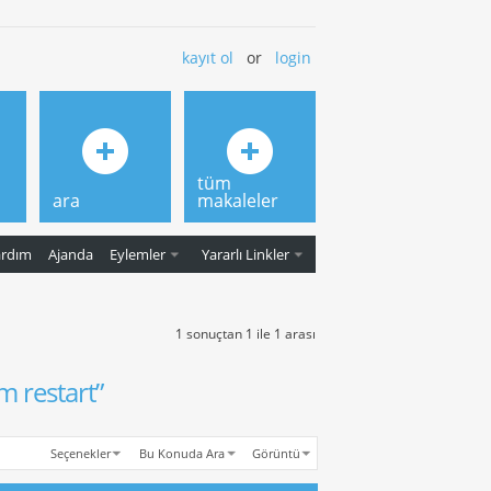
kayıt ol
or
login
tüm
ara
makaleler
ardım
Ajanda
Eylemler
Yararlı Linkler
1 sonuçtan 1 ile 1 arası
 restart”
Seçenekler
Bu Konuda Ara
Görüntü