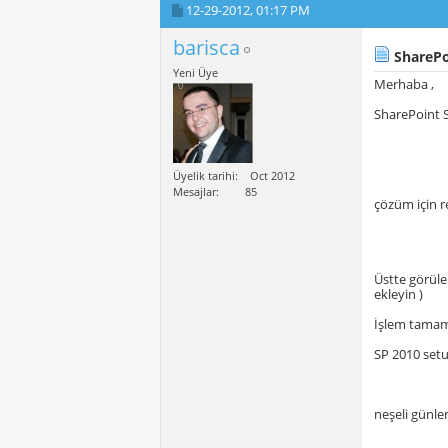
12-29-2012,
01:17 PM
barisca
SharePoi
Yeni Üye
Merhaba ,
SharePoint S
Üyelik tarihi
Oct 2012
Mesajlar
85
çözüm için reg
Üstte görüle
ekleyin )
İşlem tama
SP 2010 setu
neşeli günler