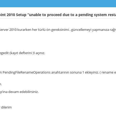
nt 2010 Setup “unable to proceed due to a pending system rest
erver 2010 kurarken her türlü ön gereksinimi , güncellemeyi yapmanıza rağm
edit (kayıt defterini )’i açınız.
n PendingFileRenameOperations anahtarının sonuna 1 ekleyiniz. ( rename edi
m.
p’ına devam edebilirsiniz.
 dilerim