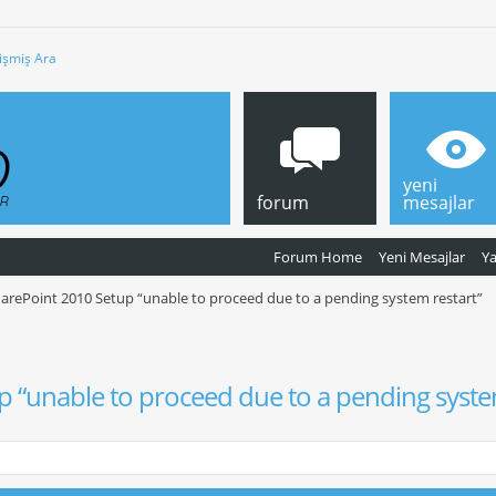
işmiş Ara
yeni
forum
mesajlar
Forum Home
Yeni Mesajlar
Y
arePoint 2010 Setup “unable to proceed due to a pending system restart”
 “unable to proceed due to a pending system