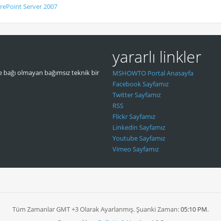
rePoint Server 2007
yararlı linkler
 bağı olmayan bağımsız teknik bir
MSHOWTO Portal Anasayfa
Facebook Sayfamız
Twitter Sayfamız
RSS
Flickr Sayfamız
Linkedin Sayfamız
Youtube Sayfamız
Vimeo Sayfamız
Tüm Zamanlar GMT +3 Olarak Ayarlanmış. Şuanki Zaman:
05:10 PM
.