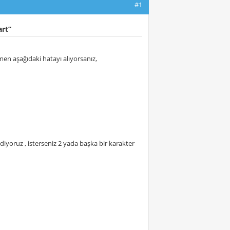
#1
art”
en aşağıdaki hatayı alıyorsanız,
yoruz , isterseniz 2 yada başka bir karakter