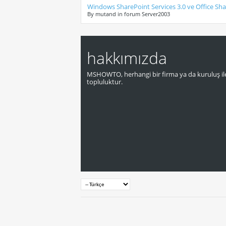
Windows SharePoint Services 3.0 ve Office Sha
By mutand in forum Server2003
hakkımızda
MSHOWTO, herhangi bir firma ya da kuruluş ile
topluluktur.