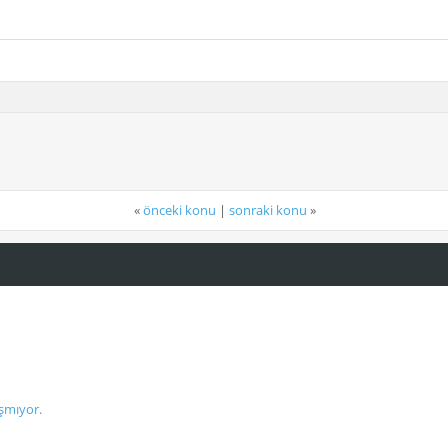
«
önceki konu
|
sonraki konu
»
şmıyor.