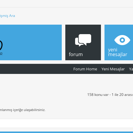
işmiş Ara
yeni
forum
mesajlar
Forum Home
Yeni Mesajlar
Y
158 konu var - 1 ile 20 aras
nlanmış içeriğe ulaşabilirsiniz.