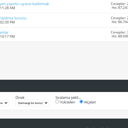
Cevaplar: 
yen yayımcı uyarısı kaldırmak
Hit: 87.24
 11:28 AM
Cevaplar: 
 Yazdıma Sorunu
Hit: 86.74
 02:30 PM
Cevaplar: 
amlar
Hit: 88.69
 10:17 PM
Önek
Sıralama şekli...
Yükselen
Alçalan