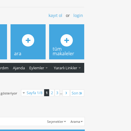
kayıt ol
or
login
tüm
ara
makaleler
ardım
Ajanda
Eylemler
Yararlı Linkler
Sayfa 1/8
1
2
3
...
Son
ı gösteriyor
Seçenekler
Arama