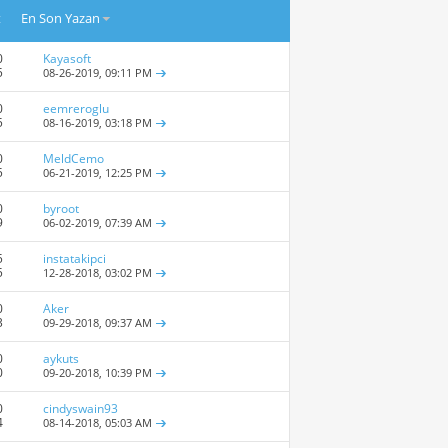
t
En Son Yazan
0
Kayasoft
5
08-26-2019,
09:11 PM
0
eemreroglu
5
08-16-2019,
03:18 PM
0
MeldCemo
5
06-21-2019,
12:25 PM
0
byroot
9
06-02-2019,
07:39 AM
5
instatakipci
5
12-28-2018,
03:02 PM
0
Aker
3
09-29-2018,
09:37 AM
0
aykuts
0
09-20-2018,
10:39 PM
0
cindyswain93
4
08-14-2018,
05:03 AM