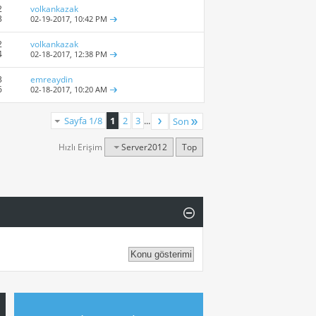
2
volkankazak
3
02-19-2017,
10:42 PM
2
volkankazak
4
02-18-2017,
12:38 PM
3
emreaydin
6
02-18-2017,
10:20 AM
Sayfa 1/8
1
2
3
...
Son
Hızlı Erişim
Server2012
Top