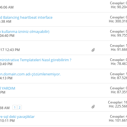
Cevaplar: 
Hit: 90.20
06:06 AM
Cevaplar: 
 Balancing heartbeat interface
Hit: 300.31
6:38 AM
Cevaplar: 
 kullanma izniniz olmayabilir)
Hit: 99.75
 04:40 PM
Cevaplar: 
Hit: 91.66
017 12:43 PM
Cevaplar: 
nistrative Templateleri Nasıl görebilirim ?
Hit: 78.46
10:49 PM
Cevaplar: 
 vpn.domain.com adı çözümlenemiyor.
Hit: 87.52
04:13 PM
Cevaplar: 
il YARDIM
Hit: 87.35
7 PM
Cevaplar: 1
Hit: 225.56
1
2
:38 AM
Cevaplar: 
 sql deki yavaşlıklar
Hit: 101.66
 10:11 PM