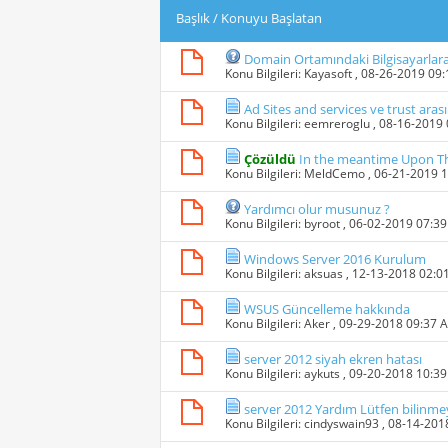
Başlık
/
Konuyu Başlatan
Domain Ortamındaki Bilgisayarlar
Konu Bilgileri:
Kayasoft
, 08-26-2019 09
Ad Sites and services ve trust arası
Konu Bilgileri:
eemreroglu
, 08-16-2019
Çözüldü
In the meantime Upon T
Konu Bilgileri:
MeldCemo
, 06-21-2019 
Yardımcı olur musunuz ?
Konu Bilgileri:
byroot
, 06-02-2019 07:3
Windows Server 2016 Kurulum
Konu Bilgileri:
aksuas
, 12-13-2018 02:0
WSUS Güncelleme hakkında
Konu Bilgileri:
Aker
, 09-29-2018 09:37 
server 2012 siyah ekren hatası
Konu Bilgileri:
aykuts
, 09-20-2018 10:3
server 2012 Yardım Lütfen bilinme
Konu Bilgileri:
cindyswain93
, 08-14-201