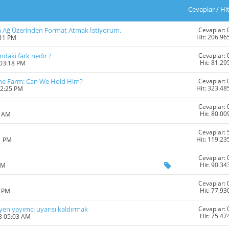
Cevaplar
/
Hi
Cevaplar: 
a Ağ Üzerinden Format Atmak İstiyorum.
Hit: 206.96
:11 PM
Cevaplar: 
ndaki fark nedir ?
Hit: 81.29
 03:18 PM
Cevaplar: 
he Farm: Can We Hold Him?
Hit: 323.48
12:25 PM
Cevaplar: 
Hit: 80.00
9 AM
Cevaplar: 
Hit: 119.23
1 PM
Cevaplar: 
Hit: 90.34
AM
Cevaplar: 
Hit: 77.93
9 PM
Cevaplar: 
yen yayımcı uyarısı kaldırmak
Hit: 75.47
8 05:03 AM