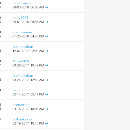
0
halenrauch
4
08-03-2018,
06:06 AM
0
notly1988
8
08-01-2018,
06:38 AM
0
opethmania
5
01-25-2018,
04:40 PM
1
cumhuraltan
6
12-02-2017,
02:00 AM
0
Murat KOZ
7
09-28-2017,
10:49 PM
1
cumhuraltan
6
08-23-2017,
12:59 AM
0
Semih
1
05-14-2017,
05:17 PM
6
eren.ertas
6
03-16-2017,
10:06 AM
4
volkankazak
1
02-19-2017,
10:43 PM