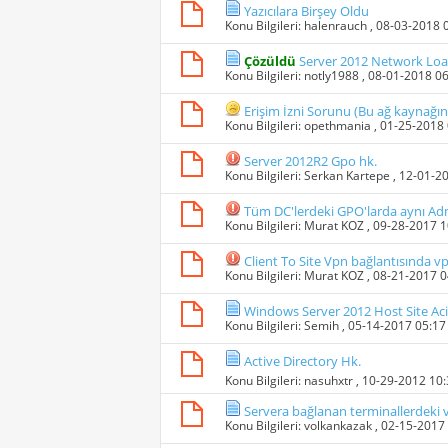
Yazıcılara Birşey Oldu
Konu Bilgileri:
halenrauch
, 08-03-2018 
Çözüldü
Server 2012 Network Load
Konu Bilgileri:
notly1988
, 08-01-2018 0
Erişim İzni Sorunu (Bu ağ kaynağını
Konu Bilgileri:
opethmania
, 01-25-2018
Server 2012R2 Gpo hk.
Konu Bilgileri:
Serkan Kartepe
, 12-01-2
Tüm DC'lerdeki GPO'larda aynı Admi
Konu Bilgileri:
Murat KOZ
, 09-28-2017 
Client To Site Vpn bağlantısında
Konu Bilgileri:
Murat KOZ
, 08-21-2017 
Windows Server 2012 Host Site Ac
Konu Bilgileri:
Semih
, 05-14-2017 05:1
Active Directory Hk.
Konu Bilgileri:
nasuhxtr
, 10-29-2012 10
Servera bağlanan terminallerdeki ve
Konu Bilgileri:
volkankazak
, 02-15-2017