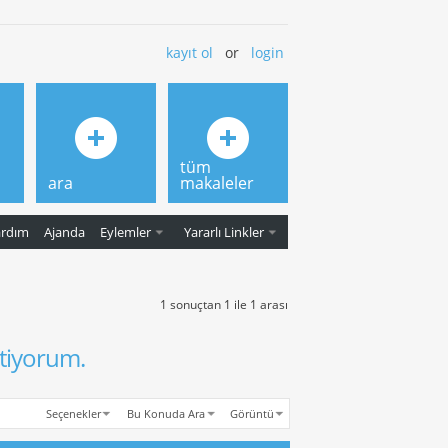
kayıt ol
or
login
tüm
ara
makaleler
ardım
Ajanda
Eylemler
Yararlı Linkler
1 sonuçtan 1 ile 1 arası
tiyorum.
Seçenekler
Bu Konuda Ara
Görüntü