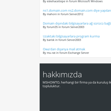
By eskehacettepe in forum Microsoft Windows
ns1.domain.com ns2.domain.com diye yapılan
By mahoni in forum Server2012
Domain dışındaki bilgisayarlara ağ sürücü bağl
By forum35 in forum Server2003
Uzaktaki bilgisayarlara program kurma
By barisk in forum Server2003
Owa'dan dışarıya mail atmak
By mu-rat in forum Exchange Server
hakkımızda
MSHOWTO, herhangi bir firma ya da kuruluş ile
topluluktur.