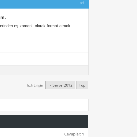
#1
um.
erinden eş zamanlı olarak format atmak
Hızlı Erişim
Server2012
Top
Cevaplar:
1