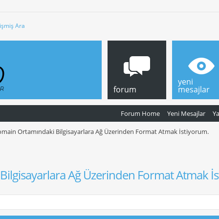
işmiş Ara
yeni
forum
mesajlar
Forum Home
Yeni Mesajlar
Y
main Ortamındaki Bilgisayarlara Ağ Üzerinden Format Atmak İstiyorum.
ilgisayarlara Ağ Üzerinden Format Atmak İs