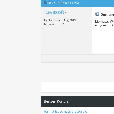
08-26-2019,
09:11 PM
Kayasoft
Domain 
Üyelik tarihi
Aug 2019
Merhaba, Win
Mesajlar
2
istiyorum. B
Benzer Konular
format isosu nasıl oluşturulur