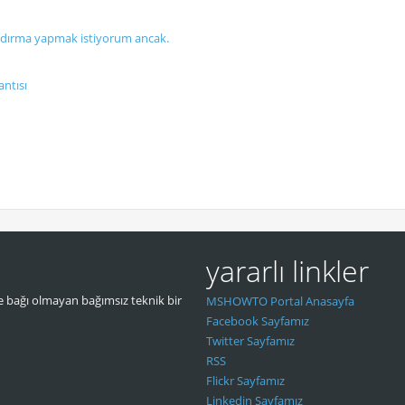
dırma yapmak istiyorum ancak.
antısı
yararlı linkler
 bağı olmayan bağımsız teknik bir
MSHOWTO Portal Anasayfa
Facebook Sayfamız
Twitter Sayfamız
RSS
Flickr Sayfamız
Linkedin Sayfamız