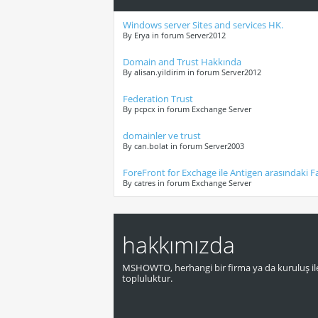
Windows server Sites and services HK.
By Erya in forum Server2012
Domain and Trust Hakkında
By alisan.yildirim in forum Server2012
Federation Trust
By pcpcx in forum Exchange Server
domainler ve trust
By can.bolat in forum Server2003
ForeFront for Exchage ile Antigen arasındaki F
By catres in forum Exchange Server
hakkımızda
MSHOWTO, herhangi bir firma ya da kuruluş ile
topluluktur.