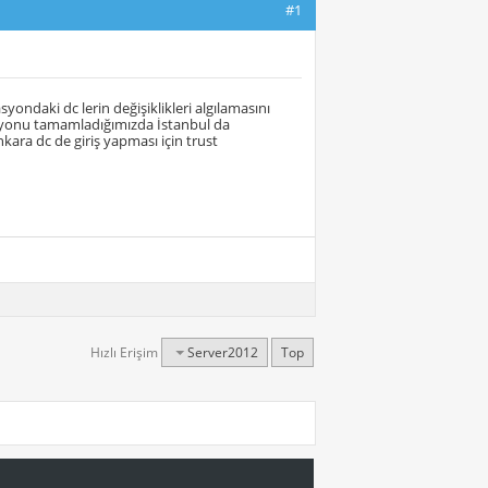
#1
syondaki dc lerin değişiklikleri algılamasını
kasyonu tamamladığımızda İstanbul da
kara dc de giriş yapması için trust
Hızlı Erişim
Server2012
Top