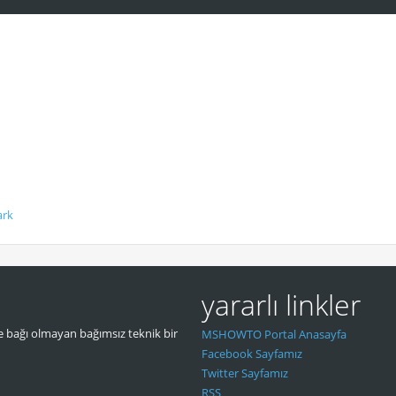
ark
yararlı linkler
 bağı olmayan bağımsız teknik bir
MSHOWTO Portal Anasayfa
Facebook Sayfamız
Twitter Sayfamız
RSS