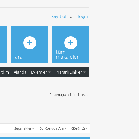
kayıt ol
or
login
tüm
ara
makaleler
ardım
Ajanda
Eylemler
Yararlı Linkler
1 sonuçtan 1 ile 1 arası
Seçenekler
Bu Konuda Ara
Görüntü