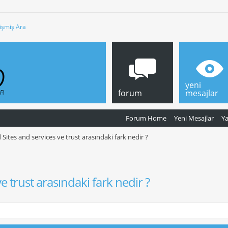
işmiş Ara
yeni
forum
mesajlar
Forum Home
Yeni Mesajlar
Y
 Sites and services ve trust arasındaki fark nedir ?
e trust arasındaki fark nedir ?