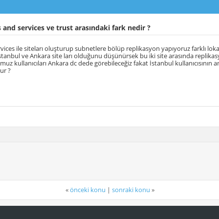
 and services ve trust arasındaki fark nedir ?
vices ile siteları oluşturup subnetlere bölüp replikasyon yapıyoruz farklı loka
İstanbul ve Ankara site ları olduğunu düşünürsek bu iki site arasında repli
uz kullanıcıları Ankara dc dede görebileceğiz fakat İstanbul kullanıcısının an
ur ?
«
önceki konu
|
sonraki konu
»