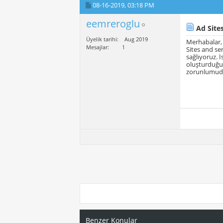
08-16-2019,
03:18 PM
eemreroglu
Ad Sites
Üyelik tarihi
Aug 2019
Merhabalar,
Mesajlar
1
Sites and ser
sağlıyoruz. 
oluşturduğum
zorunlumud
Benzer Konular