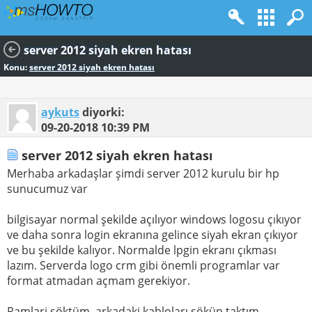
server 2012 siyah ekren hatası
Konu:
server 2012 siyah ekren hatası
aykuts
diyorki:
09-20-2018
10:39 PM
server 2012 siyah ekren hatası
Merhaba arkadaşlar şimdi server 2012 kurulu bir hp
sunucumuz var
bilgisayar normal şekilde açılıyor windows logosu çıkıyor
ve daha sonra login ekranına gelince siyah ekran çıkıyor
ve bu şekilde kalıyor. Normalde lpgin ekranı çıkması
lazım. Serverda logo crm gibi önemli programlar var
format atmadan açmam gerekiyor.
Ramlari söktüm, arkadaki kabloları söküp taktım,