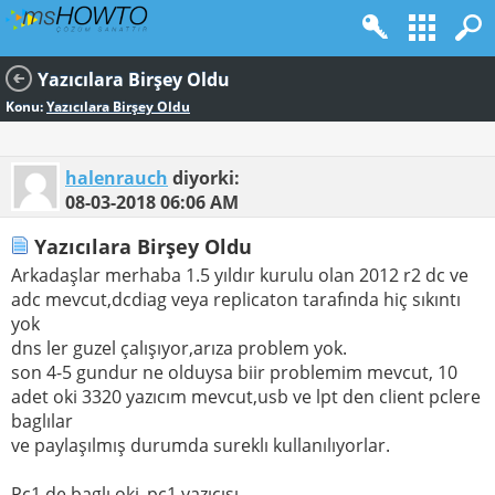
Yazıcılara Birşey Oldu
Konu:
Yazıcılara Birşey Oldu
halenrauch
diyorki:
08-03-2018
06:06 AM
Yazıcılara Birşey Oldu
Arkadaşlar merhaba 1.5 yıldır kurulu olan 2012 r2 dc ve
adc mevcut,dcdiag veya replicaton tarafında hiç sıkıntı
yok
dns ler guzel çalışıyor,arıza problem yok.
son 4-5 gundur ne olduysa biir problemim mevcut, 10
adet oki 3320 yazıcım mevcut,usb ve lpt den client pclere
baglılar
ve paylaşılmış durumda sureklı kullanılıyorlar.
Pc1 de baglı oki_pc1 yazıcısı