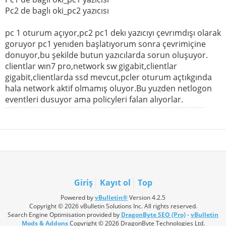
Pc2 de baglı oki_pc2 yazıcısı
pc 1 oturum açıyor,pc2 pc1 dekı yazıcıyı çevrımdışı olarak
goruyor pc1 yenıden başlatıyorum sonra çevrimiçine
donuyor,bu şekilde butun yazıcılarda sorun oluşuyor.
clientlar wın7 pro,network sw gigabit,clientlar
gigabit,clientlarda ssd mevcut,pcler oturum açtıkgında
hala network aktif olmamış oluyor.Bu yuzden netlogon
eventleri dusuyor ama policyleri falan alıyorlar.
Giriş
Kayıt ol
Top
Powered by
vBulletin®
Version 4.2.5
Copyright © 2026 vBulletin Solutions Inc. All rights reserved.
Search Engine Optimisation provided by
DragonByte SEO (Pro)
-
vBulletin
Mods & Addons
Copyright © 2026 DragonByte Technologies Ltd.