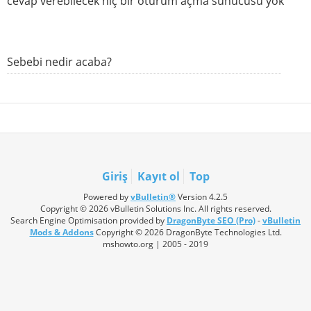
cevap verebilecek hiç bir oturum açma sunucusu yok"
Sebebi nedir acaba?
Giriş
Kayıt ol
Top
Powered by
vBulletin®
Version 4.2.5
Copyright © 2026 vBulletin Solutions Inc. All rights reserved.
Search Engine Optimisation provided by
DragonByte SEO (Pro)
-
vBulletin
Mods & Addons
Copyright © 2026 DragonByte Technologies Ltd.
mshowto.org | 2005 - 2019