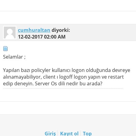
cumhuraltan
diyorki:
12-02-2017
02:00 AM
Selamlar ;
Yapılan bazı policyler kullanıcı logon olduğunda devreye
alınamayabiliyor, client ı logoff logon yapın ve restart
edip deneyin. Server Os dili nedir bu arada?
Giriş
Kayıt ol
Top