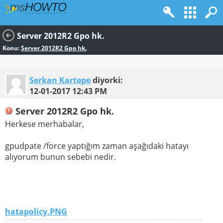
Server 2012R2 Gpo hk.
Konu:
Server 2012R2 Gpo hk.
Serkan Kartepe
diyorki:
12-01-2017
12:43 PM
Server 2012R2 Gpo hk.
Herkese merhabalar,
gpudpate /force yaptığım zaman aşağıdaki hatayı
alıyorum bunun sebebi nedir.
hatapolicy.PNG