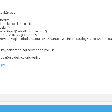
teşekkür ederim
denedim
lindeki excel makro ile
aglan()
reateObject("adodb.connection")
92.168.2.167\SQLEXPRESS"
rovider=sqloledb;data Source=" & sunucu & ";initial catalog=BATIEKSPERLI
r kaynaklardan\sql server'dan yolu ile
 de görseldeki cevabı veriyor
ı.JPG