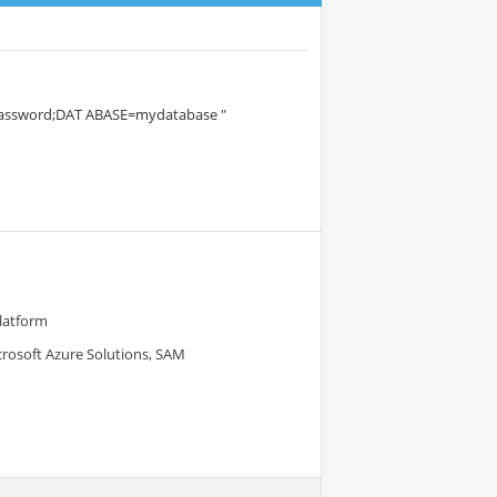
ssword;DAT ABASE=mydatabase "
Platform
crosoft Azure Solutions, SAM