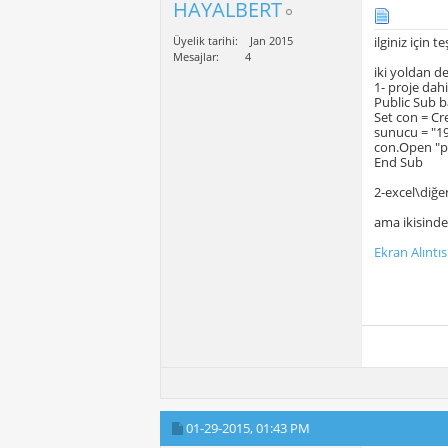
HAYALBERT
Üyelik tarihi
Jan 2015
ilginiz için 
Mesajlar
4
iki yoldan 
1- proje dahi
Public Sub b
Set con = C
sunucu = "1
con.Open "p
End Sub
2-excel\diğe
ama ikisinde
Ekran Alıntıs
01-29-2015,
01:43 PM