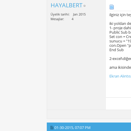
HAYALBERT
Üyelik tarihi
Jan 2015
ilginiz için 
Mesajlar
4
iki yoldan 
1- proje dahi
Public Sub b
Set con = C
sunucu = "1
con.Open "p
End Sub
2-excel\diğe
ama ikisinde
Ekran Alıntıs
01-30-2015,
07:07 PM