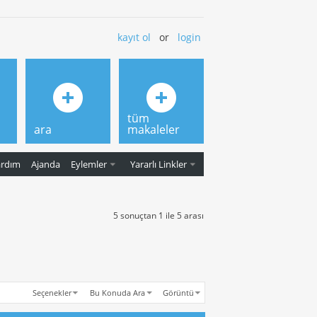
kayıt ol
or
login
tüm
ara
makaleler
ardım
Ajanda
Eylemler
Yararlı Linkler
5 sonuçtan 1 ile 5 arası
Seçenekler
Bu Konuda Ara
Görüntü