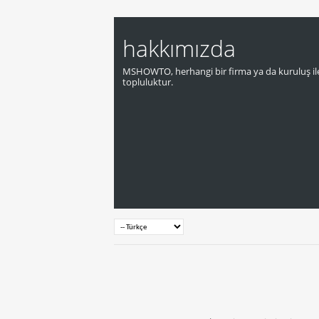
hakkımızda
MSHOWTO, herhangi bir firma ya da kuruluş ile
topluluktur.