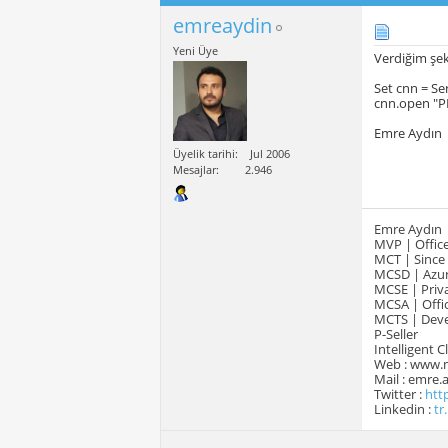
emreaydin
Yeni Üye
Verdiğim şek
Set cnn = S
cnn.open "
Emre Aydın
Üyelik tarihi
Jul 2006
Mesajlar
2.946
Emre Aydın
MVP | Office
MCT | Since
MCSD | Azur
MCSE | Priva
MCSA | Offic
MCTS | Devel
P-Seller
Intelligent 
Web : www.
Mail : emre
Twitter :
htt
Linkedin :
tr