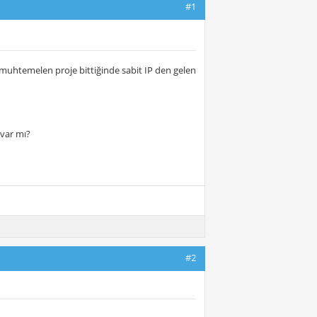
#1
muhtemelen proje bittiğinde sabit IP den gelen
 var mı?
#2