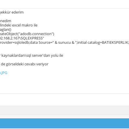
teşekkür ederim
denedim
lindeki excel makro ile
aglan()
reateObject("adodb.connection")
92.168.2.167\SQLEXPRESS"
rovider=sqloledb;data Source=" & sunucu & ";initial catalog=BATIEKSPERLI
r kaynaklardan\sql server'dan yolu ile
 de görseldeki cevabı veriyor
ı.JPG