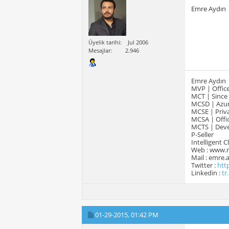
Emre Aydın
Üyelik tarihi
Jul 2006
Mesajlar
2.946
Emre Aydın
MVP | Office
MCT | Since
MCSD | Azur
MCSE | Priva
MCSA | Offic
MCTS | Devel
P-Seller
Intelligent 
Web : www.
Mail : emre
Twitter :
htt
Linkedin :
tr
01-29-2015,
01:42 PM