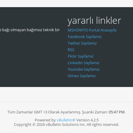
yararlı linkler
 bağı olmayan bağımsız teknik bir
MSHOWTO Portal Anasayfa
Facebook Sayfamız
Twitter Sayfamız
RSS
Flickr Sayfamız
Linkedin Sayfamız
Youtube Sayfamız
Vimeo Sayfamız
Tüm Zamanlar GMT +3 Olarak Ayarlanmış. Şuanki Zaman:
05:47 PM
.
Powered by
vBulletin®
Version 4.2.5
Copyright © 2026 vBulletin Solutions Inc. All rights reserved.