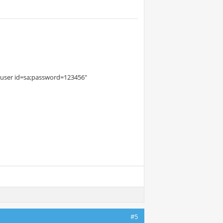
K;user id=sa;password=123456"
#5