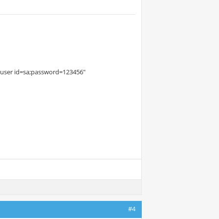
K;user id=sa;password=123456"
#4