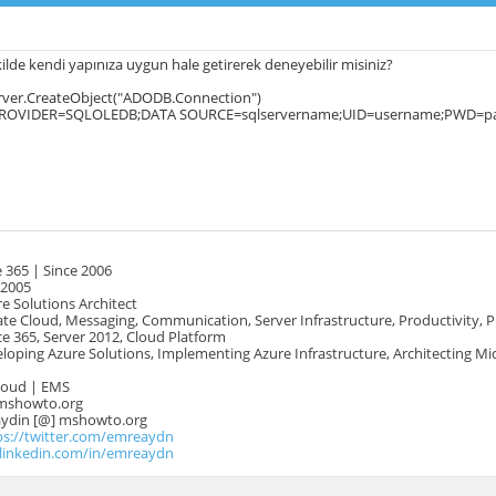
ilde kendi yapınıza uygun hale getirerek deneyebilir misiniz?
erver.CreateObject("ADODB.Connection")
PROVIDER=SQLOLEDB;DATA SOURCE=sqlservername;UID=username;PWD=pa
 365 | Since 2006
 2005
e Solutions Architect
te Cloud, Messaging, Communication, Server Infrastructure, Productivity, 
e 365, Server 2012, Cloud Platform
oping Azure Solutions, Implementing Azure Infrastructure, Architecting Mi
Cloud | EMS
mshowto.org
.aydin [@] mshowto.org
ps://twitter.com/emreaydn
.linkedin.com/in/emreaydn