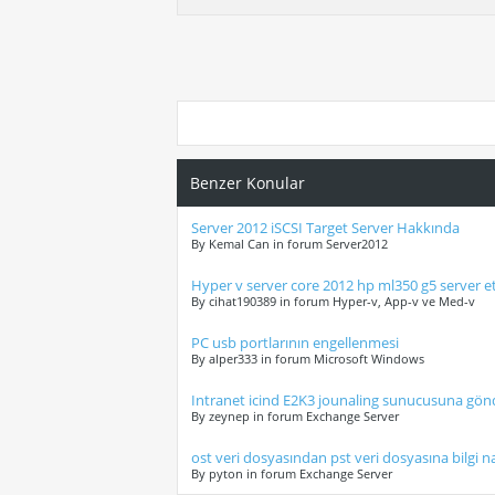
Benzer Konular
Server 2012 iSCSI Target Server Hakkında
By Kemal Can in forum Server2012
Hyper v server core 2012 hp ml350 g5 server e
By cihat190389 in forum Hyper-v, App-v ve Med-v
PC usb portlarının engellenmesi
By alper333 in forum Microsoft Windows
Intranet icind E2K3 jounaling sunucusuna gönd
By zeynep in forum Exchange Server
ost veri dosyasından pst veri dosyasına bilgi nas
By pyton in forum Exchange Server