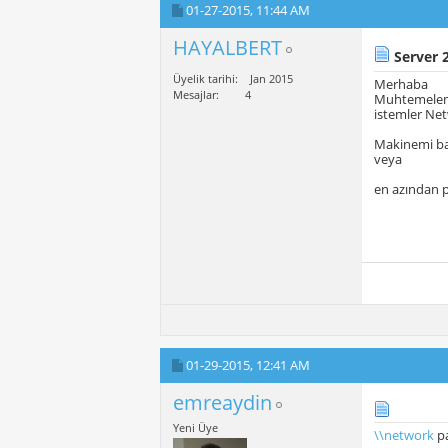
01-27-2015,
11:44 AM
HAYALBERT
Server 
Üyelik tarihi
Jan 2015
Merhaba
Mesajlar
4
Muhtemelen w
istemler Net
Makinemi ba
veya
en azından p
01-29-2015,
12:41 AM
emreaydin
Yeni Üye
\\network
pa