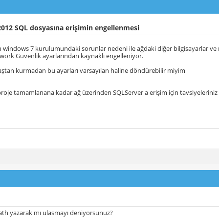
2012 SQL dosyasına erişimin engellenmesi
indows 7 kurulumundaki sorunlar nedeni ile ağdaki diğer bilgisayarlar ve 
work Güvenlik ayarlarından kaynaklı engelleniyor.
ştan kurmadan bu ayarları varsayılan haline döndürebilir miyim
roje tamamlanana kadar ağ üzerinden SQLServer a erişim için tavsiyeleriniz
th yazarak mı ulasmayı deniyorsunuz?