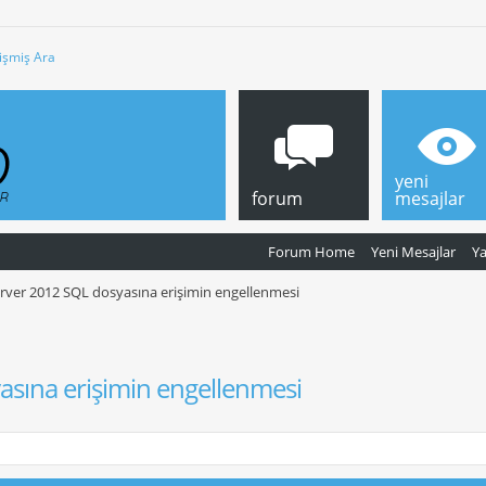
işmiş Ara
yeni
forum
mesajlar
Forum Home
Yeni Mesajlar
Y
rver 2012 SQL dosyasına erişimin engellenmesi
asına erişimin engellenmesi