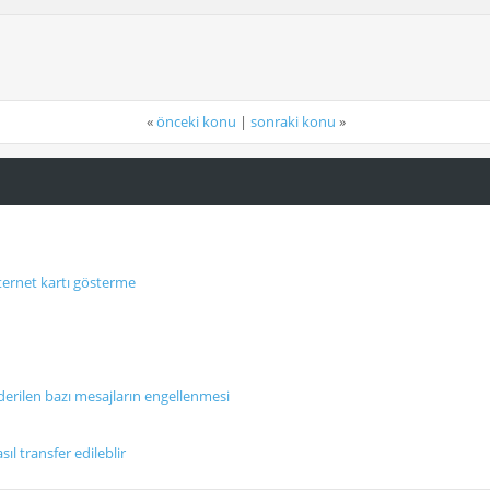
«
önceki konu
|
sonraki konu
»
ternet kartı gösterme
erilen bazı mesajların engellenmesi
ıl transfer edileblir