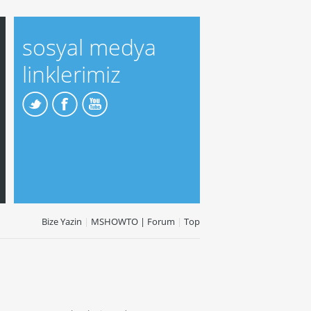
sosyal medya
linklerimiz
Bize Yazin
|
MSHOWTO | Forum
|
Top