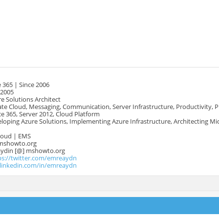
 365 | Since 2006
 2005
e Solutions Architect
te Cloud, Messaging, Communication, Server Infrastructure, Productivity, 
e 365, Server 2012, Cloud Platform
oping Azure Solutions, Implementing Azure Infrastructure, Architecting Mi
Cloud | EMS
mshowto.org
.aydin [@] mshowto.org
ps://twitter.com/emreaydn
.linkedin.com/in/emreaydn