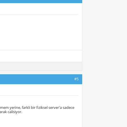
#5
mem yerine, farkli bir fiziksel server'a sadece
rak calisiyor.