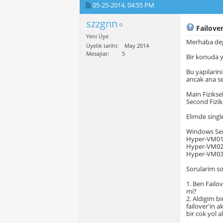
05-25-2014,
04:55 PM
szzgnn
Failover
Yeni Üye
Merhaba dege
Üyelik tarihi
May 2014
Mesajlar
5
Bir konuda y
Bu yapilarini
ancak ana se
Main Fizikse
Second Fizik
Elimde singl
Windows Serv
Hyper-VM01:
Hyper-VM02:
Hyper-VM03
Sorularim so
1. Ben Failo
mi?
2. Aldigim b
failover'in 
bir cok yol a