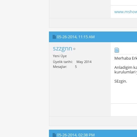
www.mshow
05-26-2014,
11:15 AM
szzgnn
Yeni Üye
Merhaba Erk
Üyelik tarihi
May 2014
Mesajlar
5
Anladigim ka
kurulumlari y
SEzgin.
05-26-2014,
02:38 PM