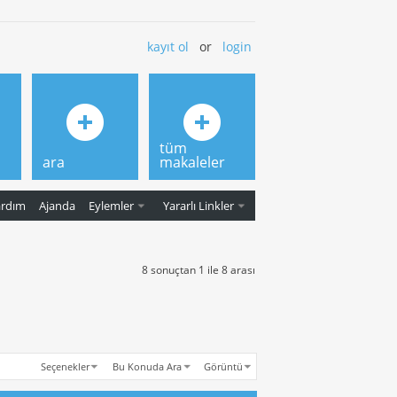
kayıt ol
or
login
tüm
ara
makaleler
ardım
Ajanda
Eylemler
Yararlı Linkler
8 sonuçtan 1 ile 8 arası
Seçenekler
Bu Konuda Ara
Görüntü