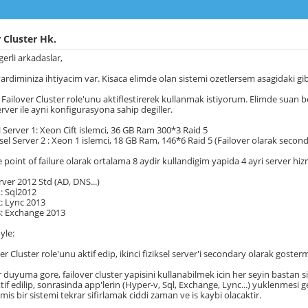
 Cluster Hk.
rli arkadaslar,
ardiminiza ihtiyacim var. Kisaca elimde olan sistemi ozetlersem asagidaki gib
 Failover Cluster role'unu aktiflestirerek kullanmak istiyorum. Elimde suan bos
rver ile ayni konfigurasyona sahip degiller.
l Server 1: Xeon Cift islemci, 36 GB Ram 300*3 Raid 5
sel Server 2 : Xeon 1 islemci, 18 GB Ram, 146*6 Raid 5 (Failover olarak sec
e point of failure olarak ortalama 8 aydir kullandigim yapida 4 ayri server hiz
er 2012 Std (AD, DNS...)
 Sql2012
 Lync 2013
: Exchange 2013
yle:
ver Cluster role'unu aktif edip, ikinci fiziksel server'i secondary olarak gos
ir duyuma gore, failover cluster yapisini kullanabilmek icin her seyin bastan 
aktif edilip, sonrasinda app'lerin (Hyper-v, Sql, Exchange, Lync...) yuklenme
lmis bir sistemi tekrar sifirlamak ciddi zaman ve is kaybi olacaktir.