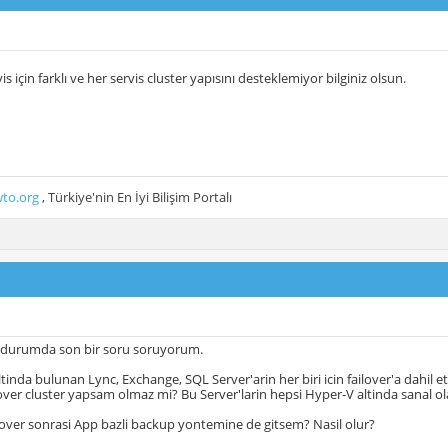
is için farklı ve her servis cluster yapısını desteklemiyor bilginiz olsun.
to.org
, Türkiye'nin En İyi Bilişim Portalı
 durumda son bir soru soruyorum.
tinda bulunan Lync, Exchange, SQL Server'arin her biri icin failover'a dahil et
over cluster yapsam olmaz mi? Bu Server'larin hepsi Hyper-V altinda sanal ola
over sonrasi App bazli backup yontemine de gitsem? Nasil olur?