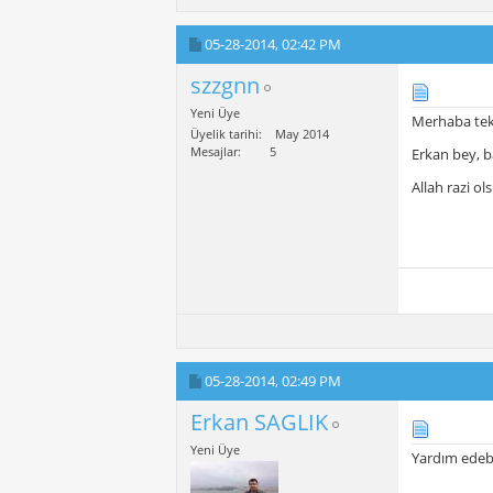
05-28-2014,
02:42 PM
szzgnn
Yeni Üye
Merhaba tek
Üyelik tarihi
May 2014
Mesajlar
5
Erkan bey, b
Allah razi ol
05-28-2014,
02:49 PM
Erkan SAGLIK
Yeni Üye
Yardım edebi