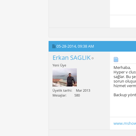
05-28-2014,
09:38 AM
Erkan SAGLIK
Yeni Üye
Merhaba,
Hyper v clus
sağlar. Bu ş
sorun oluşur
hizmet verm
Üyelik tarihi
Mar 2013
Backup yönte
Mesajlar
580
www.mshow