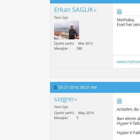
Erkan SAGLIK
Yeni Üye
Merhaba,
Evet her serv
Üyelik tarihi
Mar 2013
Mesajlar
580
www.mshow
05-27-2014,
08:37 AM
szzgnn
Yeni Üye
Anladim, Bu
Üyelik tarihi
May 2014
Mesajlar
5
Ben elimin al
Hyper-V fail
Hyper-V Fail