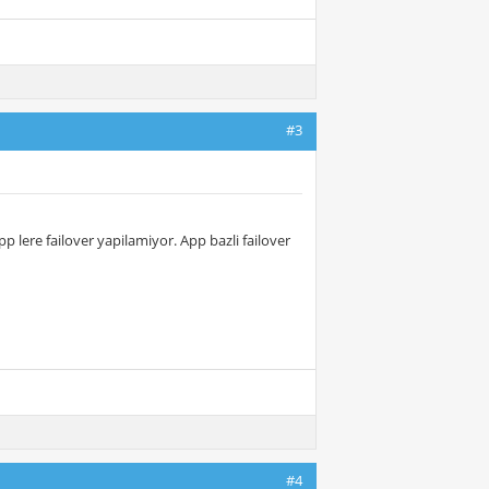
#3
 lere failover yapilamiyor. App bazli failover
#4