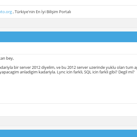
to.org
, Türkiye'nin En İyi Bilişim Portalı
an bey,
dariyla bir server 2012 diyelim, ve bu 2012 server uzerinde yuklu olan tum app
apacagim anladigim kadariyla. Lync icin farkli, SQL icin farkli gibi? Degil mi?