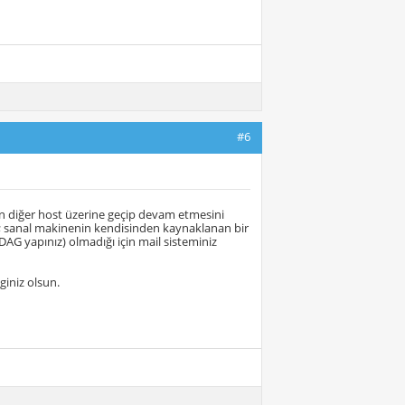
#6
n diğer host üzerine geçip devam etmesini
z; sanal makinenin kendisinden kaynaklanan bir
G yapınız) olmadığı için mail sisteminiz
iniz olsun.