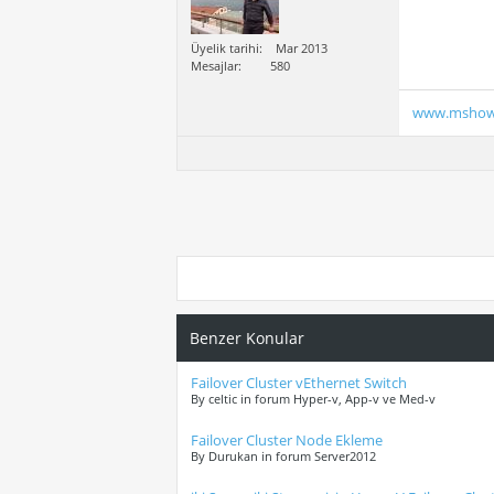
Üyelik tarihi
Mar 2013
Mesajlar
580
www.mshow
Benzer Konular
Failover Cluster vEthernet Switch
By celtic in forum Hyper-v, App-v ve Med-v
Failover Cluster Node Ekleme
By Durukan in forum Server2012