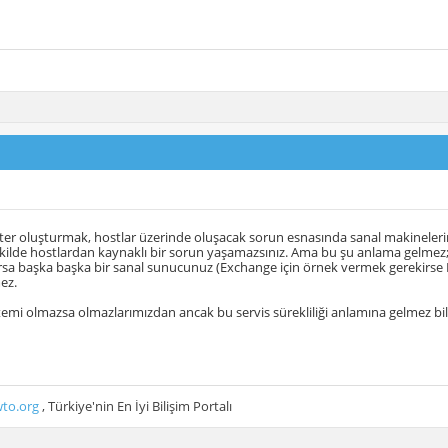
ter oluşturmak, hostlar üzerinde oluşacak sorun esnasında sanal makineleri
ekilde hostlardan kaynaklı bir sorun yaşamazsınız. Ama bu şu anlama gelme
sa başka başka bir sanal sunucunuz (Exchange için örnek vermek gerekirse DA
ez.
mi olmazsa olmazlarımızdan ancak bu servis sürekliliği anlamına gelmez bilg
to.org
, Türkiye'nin En İyi Bilişim Portalı