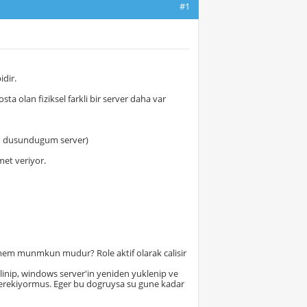
#1
idir.
ta olan fiziksel farkli bir server daha var
ond dusundugum server)
met veriyor.
termem munmkun mudur? Role aktif olarak calisir
silinip, windows server'in yeniden yuklenip ve
si gerekiyormus. Eger bu dogruysa su gune kadar