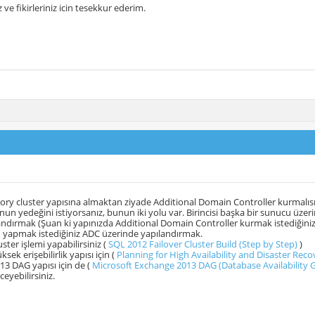
 ve fikirleriniz icin tesekkur ederim.
tory cluster yapısına almaktan ziyade Additional Domain Controller kurmalısı
n yedeğini istiyorsanız, bunun iki yolu var. Birincisi başka bir sunucu üz
andırmak (Şuan ki yapınızda Additional Domain Controller kurmak istediğiniz i
yapmak istediğiniz ADC üzerinde yapılandırmak.
uster işlemi yapabilirsiniz (
SQL 2012 Failover Cluster Build (Step by Step)
)
sek erişebilirlik yapısı için (
Planning for High Availability and Disaster Reco
3 DAG yapısı için de (
Microsoft Exchange 2013 DAG (Database Availability 
eceyebilirsiniz.