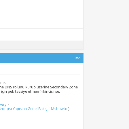
#2
nız.
erine DNS rolünü kurup üzerine Secondary Zone
çin pek tavsiye etmem) ikincisi ise;
very
)
Groups) Yapısına Genel Bakış | Mshowto
)