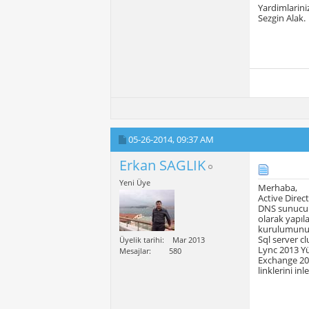
Yardimlariniz
Sezgin Alak.
05-26-2014,
09:37 AM
Erkan SAGLIK
Yeni Üye
Merhaba,
Active Direc
DNS sunucunu
olarak yapıl
kurulumunu 
Sql server cl
Üyelik tarihi
Mar 2013
Lync 2013 Yük
Mesajlar
580
Exchange 201
linklerini inl