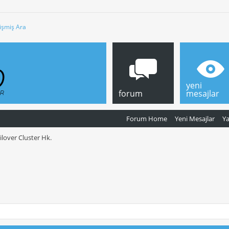
işmiş Ara
yeni
forum
mesajlar
Forum Home
Yeni Mesajlar
Y
ilover Cluster Hk.