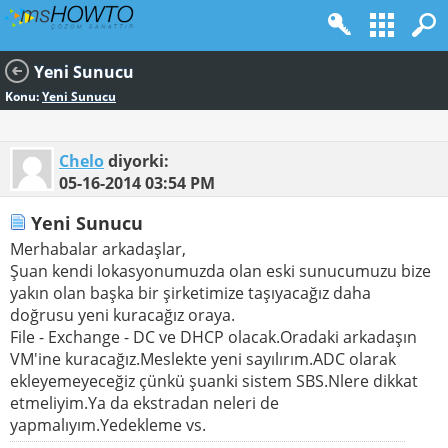
Yeni Sunucu
Konu:
Yeni Sunucu
Chelo
diyorki:
05-16-2014
03:54 PM
Yeni Sunucu
Merhabalar arkadaşlar,
Şuan kendi lokasyonumuzda olan eski sunucumuzu bize
yakın olan başka bir şirketimize taşıyacağız daha
doğrusu yeni kuracağız oraya.
File - Exchange - DC ve DHCP olacak.Oradaki arkadaşın
VM'ine kuracağız.Meslekte yeni sayılırım.ADC olarak
ekleyemeyeceğiz çünkü şuanki sistem SBS.Nlere dikkat
etmeliyim.Ya da ekstradan neleri de
yapmalıyım.Yedekleme vs.