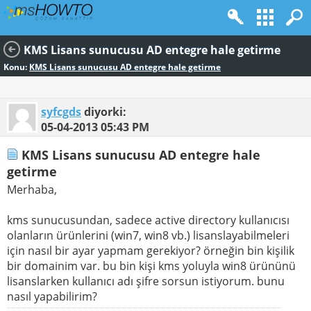
KMS Lisans sunucusu AD entegre hale getirme
Konu:
KMS Lisans sunucusu AD entegre hale getirme
syfcgds
diyorki:
05-04-2013
05:43 PM
KMS Lisans sunucusu AD entegre hale
getirme
Merhaba,
kms sunucusundan, sadece active directory kullanıcısı
olanların ürünlerini (win7, win8 vb.) lisanslayabilmeleri
için nasıl bir ayar yapmam gerekiyor? örneğin bin kişilik
bir domainim var. bu bin kişi kms yoluyla win8 ürününü
lisanslarken kullanıcı adı şifre sorsun istiyorum. bunu
nasıl yapabilirim?