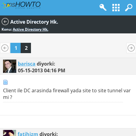
Active Directory Hk.
Konu:
Active Directory Hk.
1
2
barisca
diyorki:
05-15-2013
04:16 PM
Client ile DC arasinda firewall yada site to site tunnel var
mi ?
fatihizm
diyorki: