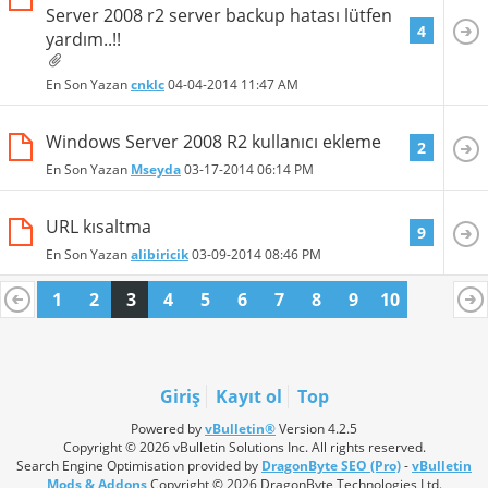
Server 2008 r2 server backup hatası lütfen
4
yardım..!!
En Son Yazan
cnklc
04-04-2014
11:47 AM
Windows Server 2008 R2 kullanıcı ekleme
2
En Son Yazan
Mseyda
03-17-2014
06:14 PM
URL kısaltma
9
En Son Yazan
alibiricik
03-09-2014
08:46 PM
1
2
3
4
5
6
7
8
9
10
Giriş
Kayıt ol
Top
Powered by
vBulletin®
Version 4.2.5
Copyright © 2026 vBulletin Solutions Inc. All rights reserved.
Search Engine Optimisation provided by
DragonByte SEO (Pro)
-
vBulletin
Mods & Addons
Copyright © 2026 DragonByte Technologies Ltd.