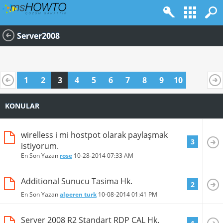
Server2008
1
2
3
4
5
6
7
8
9
10
KONULAR
wirelless i mi hostpot olarak paylaşmak
3
istiyorum.
En Son Yazan
rose
10-28-2014
07:33 AM
Additional Sunucu Tasima Hk.
2
En Son Yazan
alperen turk
10-08-2014
01:41 PM
Server 2008 R2 Standart RDP CAL Hk.