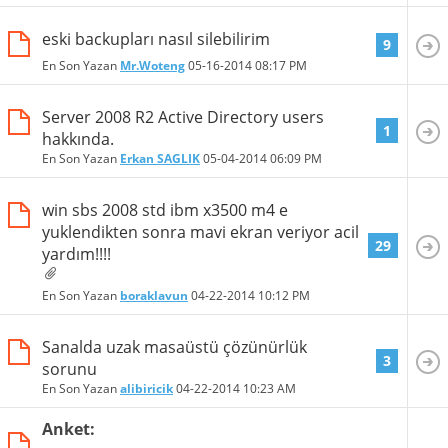
eski backupları nasıl silebilirim
9
En Son Yazan
Mr.Woteng
05-16-2014
08:17 PM
Server 2008 R2 Active Directory users
1
hakkında.
En Son Yazan
Erkan SAGLIK
05-04-2014
06:09 PM
win sbs 2008 std ibm x3500 m4 e
yuklendikten sonra mavi ekran veriyor acil
29
yardım!!!!
En Son Yazan
boraklavun
04-22-2014
10:12 PM
Sanalda uzak masaüstü çözünürlük
3
sorunu
En Son Yazan
alibiricik
04-22-2014
10:23 AM
Anket: