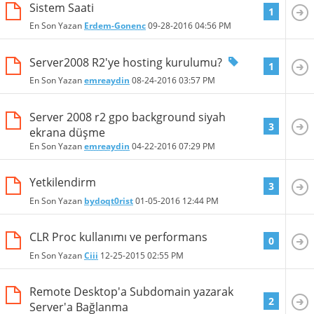
Sistem Saati
1
En Son Yazan
Erdem-Gonenc
09-28-2016
04:56 PM
Server2008 R2'ye hosting kurulumu?
1
En Son Yazan
emreaydin
08-24-2016
03:57 PM
Server 2008 r2 gpo background siyah
3
ekrana düşme
En Son Yazan
emreaydin
04-22-2016
07:29 PM
Yetkilendirm
3
En Son Yazan
bydoqt0rist
01-05-2016
12:44 PM
CLR Proc kullanımı ve performans
0
En Son Yazan
Ciii
12-25-2015
02:55 PM
Remote Desktop'a Subdomain yazarak
2
Server'a Bağlanma