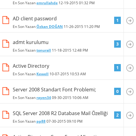
En Son Yazan
emrullahde
12-19-2015
01:32 PM
AD client password
1
En Son Yazan
Özkan DOĞAN
11-26-2015
11:20 PM
admt kurulumu
3
En Son Yazan
tonurall
11-18-2015
12:48 PM
Active Directory
1
En Son Yazan
Kewell
10-07-2015
10:53 AM
Server 2008 Standart Font Problemi;
0
En Son Yazan
rayen34
09-30-2015
10:06 AM
SQL Server 2008 R2 Database Mail Özelliği
2
En Son Yazan
pp88
07-30-2015
09:10 PM