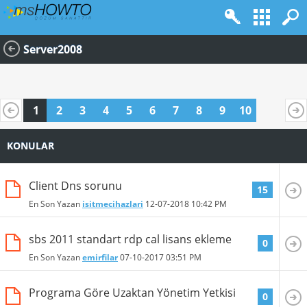
Server2008
1
2
3
4
5
6
7
8
9
10
KONULAR
Client Dns sorunu
15
En Son Yazan
isitmecihazlari
12-07-2018
10:42 PM
sbs 2011 standart rdp cal lisans ekleme
0
En Son Yazan
emirfilar
07-10-2017
03:51 PM
Programa Göre Uzaktan Yönetim Yetkisi
0