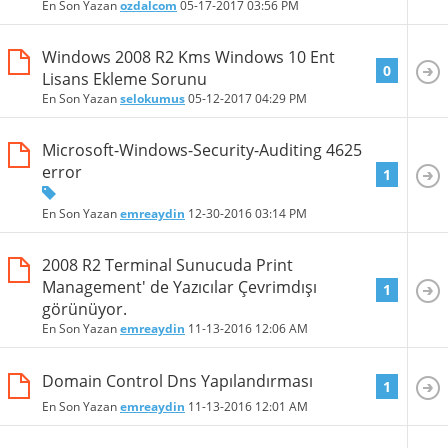
En Son Yazan
ozdalcom
05-17-2017
03:56 PM
Windows 2008 R2 Kms Windows 10 Ent
0
Lisans Ekleme Sorunu
En Son Yazan
selokumus
05-12-2017
04:29 PM
Microsoft-Windows-Security-Auditing 4625
error
1
En Son Yazan
emreaydin
12-30-2016
03:14 PM
2008 R2 Terminal Sunucuda Print
Management' de Yazıcılar Çevrimdışı
1
görünüyor.
En Son Yazan
emreaydin
11-13-2016
12:06 AM
Domain Control Dns Yapılandırması
1
En Son Yazan
emreaydin
11-13-2016
12:01 AM