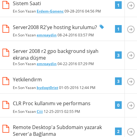
Sistem Saati
1
En Son Yazan
Erdem-Gonenc
09-28-2016
04:56 PM
Server2008 R2'ye hosting kurulumu?
1
En Son Yazan
emreaydin
08-24-2016
03:57 PM
Server 2008 r2 gpo background siyah
3
ekrana düşme
En Son Yazan
emreaydin
04-22-2016
07:29 PM
Yetkilendirm
3
En Son Yazan
bydoqt0rist
01-05-2016
12:44 PM
CLR Proc kullanımı ve performans
0
En Son Yazan
Ciii
12-25-2015
02:55 PM
Remote Desktop'a Subdomain yazarak
2
Server'a Bağlanma