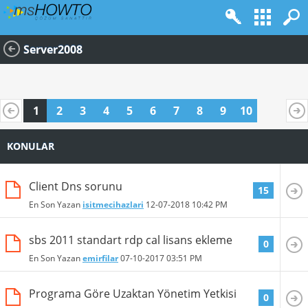
Server2008
1
2
3
4
5
6
7
8
9
10
KONULAR
Client Dns sorunu
15
En Son Yazan
isitmecihazlari
12-07-2018
10:42 PM
sbs 2011 standart rdp cal lisans ekleme
0
En Son Yazan
emirfilar
07-10-2017
03:51 PM
Programa Göre Uzaktan Yönetim Yetkisi
0