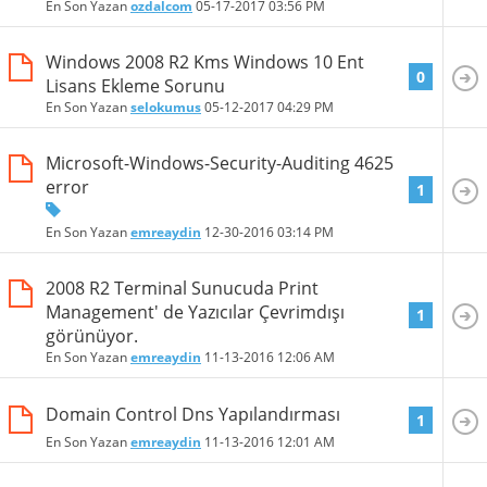
En Son Yazan
ozdalcom
05-17-2017
03:56 PM
Windows 2008 R2 Kms Windows 10 Ent
0
Lisans Ekleme Sorunu
En Son Yazan
selokumus
05-12-2017
04:29 PM
Microsoft-Windows-Security-Auditing 4625
error
1
En Son Yazan
emreaydin
12-30-2016
03:14 PM
2008 R2 Terminal Sunucuda Print
Management' de Yazıcılar Çevrimdışı
1
görünüyor.
En Son Yazan
emreaydin
11-13-2016
12:06 AM
Domain Control Dns Yapılandırması
1
En Son Yazan
emreaydin
11-13-2016
12:01 AM