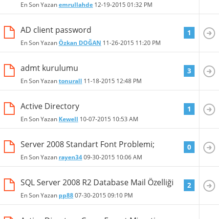
En Son Yazan
emrullahde
12-19-2015
01:32 PM
AD client password
1
En Son Yazan
Özkan DOĞAN
11-26-2015
11:20 PM
admt kurulumu
3
En Son Yazan
tonurall
11-18-2015
12:48 PM
Active Directory
1
En Son Yazan
Kewell
10-07-2015
10:53 AM
Server 2008 Standart Font Problemi;
0
En Son Yazan
rayen34
09-30-2015
10:06 AM
SQL Server 2008 R2 Database Mail Özelliği
2
En Son Yazan
pp88
07-30-2015
09:10 PM