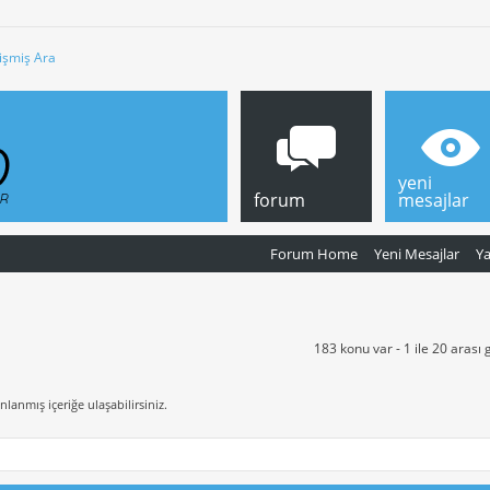
işmiş Ara
yeni
forum
mesajlar
Forum Home
Yeni Mesajlar
Y
183 konu var - 1 ile 20 arası 
nlanmış içeriğe ulaşabilirsiniz.