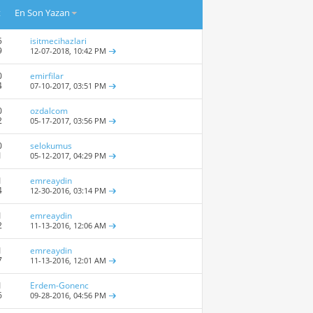
t
En Son Yazan
5
isitmecihazlari
9
12-07-2018,
10:42 PM
0
emirfilar
4
07-10-2017,
03:51 PM
0
ozdalcom
2
05-17-2017,
03:56 PM
0
selokumus
1
05-12-2017,
04:29 PM
1
emreaydin
4
12-30-2016,
03:14 PM
1
emreaydin
2
11-13-2016,
12:06 AM
1
emreaydin
7
11-13-2016,
12:01 AM
1
Erdem-Gonenc
6
09-28-2016,
04:56 PM