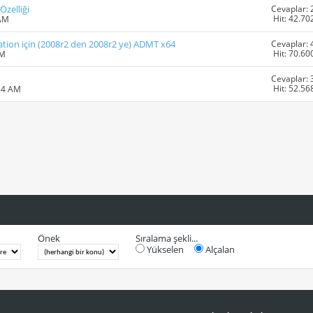
Cevaplar: 
zelliği
Hit: 42.70
 AM
Cevaplar: 
ation için (2008r2 den 2008r2 ye) ADMT x64
Hit: 70.60
PM
Cevaplar: 
Hit: 52.56
54 AM
Önek
Sıralama şekli...
Yükselen
Alçalan