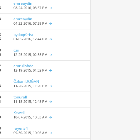
1
emreaydin
3
08-24-2016,
03:57 PM
3
emreaydin
1
04-22-2016,
07:29 PM
3
bydoqt0rist
5
01-05-2016,
12:44 PM
0
Ciii
0
12-25-2015,
02:55 PM
2
emrullahde
3
12-19-2015,
01:32 PM
1
Özkan DOĞAN
3
11-26-2015,
11:20 PM
3
tonurall
4
11-18-2015,
12:48 PM
1
Kewell
0
10-07-2015,
10:53 AM
0
rayen34
9
09-30-2015,
10:06 AM