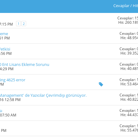
Cevaplar
/
Hi
Cevaplar: 1
Hit: 260.18
1
2
07:15 PM
Cevaplar: 
kleme
Hit: 48.95
:51 PM
Cevaplar: 
etkisi
Hit: 39.35
3:56 PM
Cevaplar: 
 Ent Lisans Ekleme Sorunu
Hit: 40.48
04:29 PM
Cevaplar: 
ing 4625 error
Hit: 53.46
 PM
Cevaplar: 
Management' de Yazıcılar Çevrimdışı görünüyor.
Hit: 40.82
016 12:58 PM
Cevaplar: 
sı
Hit: 44.43
 07:50 AM
Cevaplar: 
Hit: 55.47
6 PM