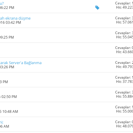
Cevaplar: 
mu?
Hit: 49.22
 06:22 PM
Cevaplar: 
iyah ekrana düşme
Hit: 57.06
016 03:42 PM
Cevaplar: 
Hit: 55.04
09:25 PM
Cevaplar: 
Hit: 43.66
M
Cevaplar: 
arak Server'a Bağlanma
Hit: 49.79
 03:26 PM
Cevaplar: 
Hit: 37.78
23 PM
Cevaplar: 
Hit: 55.88
5 02:50 PM
Cevaplar: 
Hit: 55.00
15 10:48 AM
Cevaplar: 
i;
Hit: 48.07
:06 AM