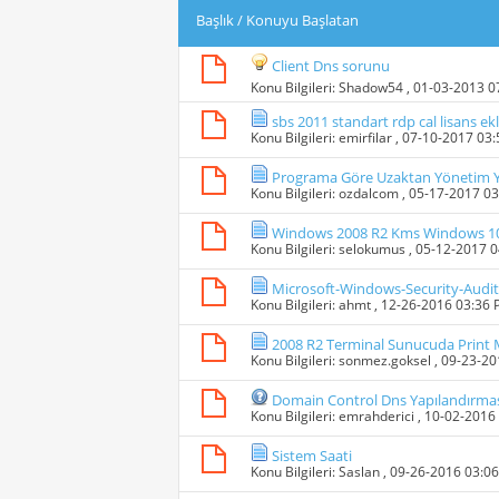
Başlık
/
Konuyu Başlatan
Client Dns sorunu
Konu Bilgileri:
Shadow54
, 01-03-2013 
sbs 2011 standart rdp cal lisans e
Konu Bilgileri:
emirfilar
, 07-10-2017 03
Programa Göre Uzaktan Yönetim Y
Konu Bilgileri:
ozdalcom
, 05-17-2017 0
Windows 2008 R2 Kms Windows 10
Konu Bilgileri:
selokumus
, 05-12-2017 
Microsoft-Windows-Security-Audit
Konu Bilgileri:
ahmt
, 12-26-2016 03:36
2008 R2 Terminal Sunucuda Print 
Konu Bilgileri:
sonmez.goksel
, 09-23-2
Domain Control Dns Yapılandırma
Konu Bilgileri:
emrahderici
, 10-02-2016
Sistem Saati
Konu Bilgileri:
Saslan
, 09-26-2016 03:0