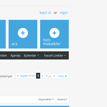
kayıt ol
or
login
tüm
ara
makaleler
ardım
Ajanda
Eylemler
Yararlı Linkler
Sayfa 1/10
1
2
3
...
Son
gösteriyor
Seçenekler
Arama