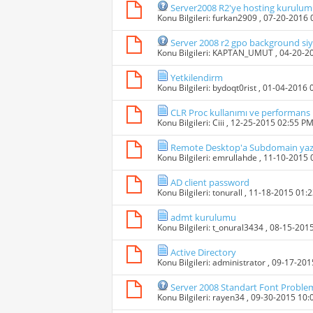
Server2008 R2'ye hosting kurulu
Konu Bilgileri:
furkan2909
, 07-20-2016
Server 2008 r2 gpo background s
Konu Bilgileri:
KAPTAN_UMUT
, 04-20-2
Yetkilendirm
Konu Bilgileri:
bydoqt0rist
, 01-04-2016 
CLR Proc kullanımı ve performans
Konu Bilgileri:
Ciii
, 12-25-2015 02:55 P
Remote Desktop'a Subdomain yaz
Konu Bilgileri:
emrullahde
, 11-10-2015
AD client password
Konu Bilgileri:
tonurall
, 11-18-2015 01:
admt kurulumu
Konu Bilgileri:
t_onural3434
, 08-15-201
Active Directory
Konu Bilgileri:
administrator
, 09-17-20
Server 2008 Standart Font Problem
Konu Bilgileri:
rayen34
, 09-30-2015 10