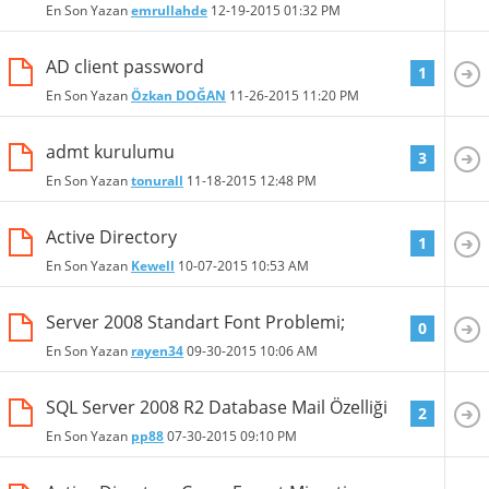
En Son Yazan
emrullahde
12-19-2015
01:32 PM
AD client password
1
En Son Yazan
Özkan DOĞAN
11-26-2015
11:20 PM
admt kurulumu
3
En Son Yazan
tonurall
11-18-2015
12:48 PM
Active Directory
1
En Son Yazan
Kewell
10-07-2015
10:53 AM
Server 2008 Standart Font Problemi;
0
En Son Yazan
rayen34
09-30-2015
10:06 AM
SQL Server 2008 R2 Database Mail Özelliği
2
En Son Yazan
pp88
07-30-2015
09:10 PM