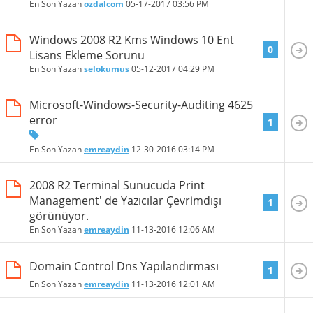
En Son Yazan
ozdalcom
05-17-2017
03:56 PM
Windows 2008 R2 Kms Windows 10 Ent
0
Lisans Ekleme Sorunu
En Son Yazan
selokumus
05-12-2017
04:29 PM
Microsoft-Windows-Security-Auditing 4625
error
1
En Son Yazan
emreaydin
12-30-2016
03:14 PM
2008 R2 Terminal Sunucuda Print
Management' de Yazıcılar Çevrimdışı
1
görünüyor.
En Son Yazan
emreaydin
11-13-2016
12:06 AM
Domain Control Dns Yapılandırması
1
En Son Yazan
emreaydin
11-13-2016
12:01 AM