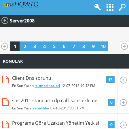
Server2008
1
2
3
4
5
6
7
8
9
10
KONULAR
Client Dns sorunu
15
En Son Yazan
isitmecihazlari
12-07-2018
10:42 PM
sbs 2011 standart rdp cal lisans ekleme
0
En Son Yazan
emirfilar
07-10-2017
03:51 PM
Programa Göre Uzaktan Yönetim Yetkisi
0