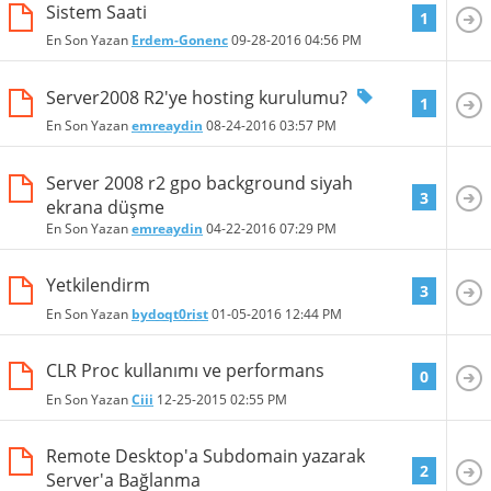
Sistem Saati
1
En Son Yazan
Erdem-Gonenc
09-28-2016
04:56 PM
Server2008 R2'ye hosting kurulumu?
1
En Son Yazan
emreaydin
08-24-2016
03:57 PM
Server 2008 r2 gpo background siyah
3
ekrana düşme
En Son Yazan
emreaydin
04-22-2016
07:29 PM
Yetkilendirm
3
En Son Yazan
bydoqt0rist
01-05-2016
12:44 PM
CLR Proc kullanımı ve performans
0
En Son Yazan
Ciii
12-25-2015
02:55 PM
Remote Desktop'a Subdomain yazarak
2
Server'a Bağlanma