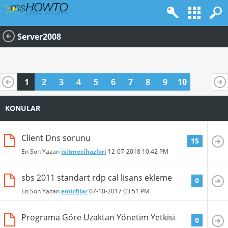
Server2008
1
2
3
4
5
6
7
8
9
10
KONULAR
Client Dns sorunu
15
En Son Yazan
isitmecihazlari
12-07-2018
10:42 PM
sbs 2011 standart rdp cal lisans ekleme
0
En Son Yazan
emirfilar
07-10-2017
03:51 PM
Programa Göre Uzaktan Yönetim Yetkisi
0