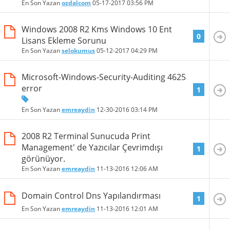
En Son Yazan
ozdalcom
05-17-2017
03:56 PM
Windows 2008 R2 Kms Windows 10 Ent
0
Lisans Ekleme Sorunu
En Son Yazan
selokumus
05-12-2017
04:29 PM
Microsoft-Windows-Security-Auditing 4625
error
1
En Son Yazan
emreaydin
12-30-2016
03:14 PM
2008 R2 Terminal Sunucuda Print
Management' de Yazıcılar Çevrimdışı
1
görünüyor.
En Son Yazan
emreaydin
11-13-2016
12:06 AM
Domain Control Dns Yapılandırması
1
En Son Yazan
emreaydin
11-13-2016
12:01 AM