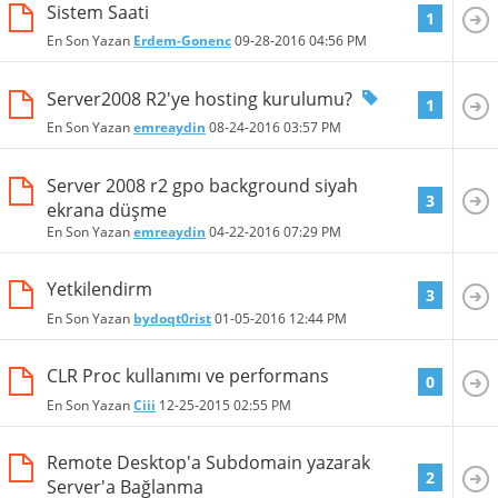
Sistem Saati
1
En Son Yazan
Erdem-Gonenc
09-28-2016
04:56 PM
Server2008 R2'ye hosting kurulumu?
1
En Son Yazan
emreaydin
08-24-2016
03:57 PM
Server 2008 r2 gpo background siyah
3
ekrana düşme
En Son Yazan
emreaydin
04-22-2016
07:29 PM
Yetkilendirm
3
En Son Yazan
bydoqt0rist
01-05-2016
12:44 PM
CLR Proc kullanımı ve performans
0
En Son Yazan
Ciii
12-25-2015
02:55 PM
Remote Desktop'a Subdomain yazarak
2
Server'a Bağlanma