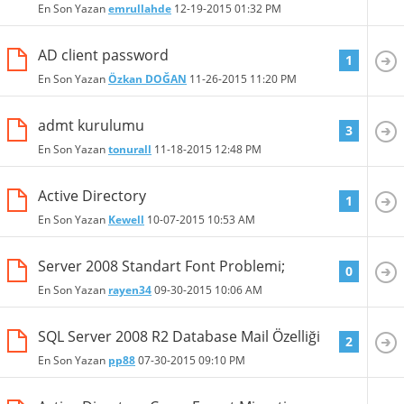
En Son Yazan
emrullahde
12-19-2015
01:32 PM
AD client password
1
En Son Yazan
Özkan DOĞAN
11-26-2015
11:20 PM
admt kurulumu
3
En Son Yazan
tonurall
11-18-2015
12:48 PM
Active Directory
1
En Son Yazan
Kewell
10-07-2015
10:53 AM
Server 2008 Standart Font Problemi;
0
En Son Yazan
rayen34
09-30-2015
10:06 AM
SQL Server 2008 R2 Database Mail Özelliği
2
En Son Yazan
pp88
07-30-2015
09:10 PM