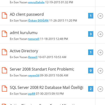
En Son Yazan
emrullahde
12-19-2015
01:32 PM
AD client password
1
En Son Yazan
Özkan DOĞAN
11-26-2015
11:20 PM
admt kurulumu
3
En Son Yazan
tonurall
11-18-2015
12:48 PM
Active Directory
1
En Son Yazan
Kewell
10-07-2015
10:53 AM
Server 2008 Standart Font Problemi;
0
En Son Yazan
rayen34
09-30-2015
10:06 AM
SQL Server 2008 R2 Database Mail Özelliği
2
En Son Yazan
pp88
07-30-2015
09:10 PM