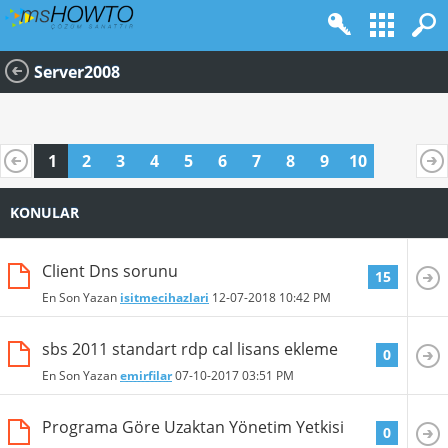
Server2008
1
2
3
4
5
6
7
8
9
10
KONULAR
Client Dns sorunu
15
En Son Yazan
isitmecihazlari
12-07-2018
10:42 PM
sbs 2011 standart rdp cal lisans ekleme
0
En Son Yazan
emirfilar
07-10-2017
03:51 PM
Programa Göre Uzaktan Yönetim Yetkisi
0