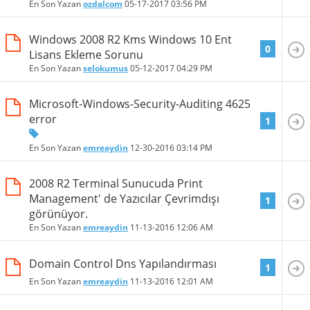
En Son Yazan
ozdalcom
05-17-2017
03:56 PM
Windows 2008 R2 Kms Windows 10 Ent
0
Lisans Ekleme Sorunu
En Son Yazan
selokumus
05-12-2017
04:29 PM
Microsoft-Windows-Security-Auditing 4625
error
1
En Son Yazan
emreaydin
12-30-2016
03:14 PM
2008 R2 Terminal Sunucuda Print
Management' de Yazıcılar Çevrimdışı
1
görünüyor.
En Son Yazan
emreaydin
11-13-2016
12:06 AM
Domain Control Dns Yapılandırması
1
En Son Yazan
emreaydin
11-13-2016
12:01 AM