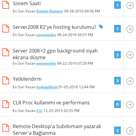
Sistem Saati
1
En Son Yazan
Erdem-Gonenc
09-28-2016
04:56 PM
Server2008 R2'ye hosting kurulumu?
1
En Son Yazan
emreaydin
08-24-2016
03:57 PM
Server 2008 r2 gpo background siyah
3
ekrana düşme
En Son Yazan
emreaydin
04-22-2016
07:29 PM
Yetkilendirm
3
En Son Yazan
bydoqt0rist
01-05-2016
12:44 PM
CLR Proc kullanımı ve performans
0
En Son Yazan
Ciii
12-25-2015
02:55 PM
Remote Desktop'a Subdomain yazarak
2
Server'a Bağlanma