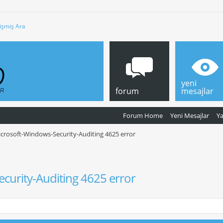
işmiş Ara
yeni
forum
mesajlar
Forum Home
Yeni Mesajlar
Y
crosoft-Windows-Security-Auditing 4625 error
curity-Auditing 4625 error