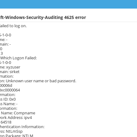
ft-Windows-Security-Auditing 4625 error
ailed to log on.
S-1-0-0
e: -
ain: -
x0
 3
 Which Logon Failed:
S-1-0-0
e: xyzuser
ain: sirket
rmation:
son: Unknown user name or bad password.
000006d
 0xc0000064
ormation:
s ID: 0x0
ss Name: -
ormation:
n Name: Compname
ork Address: ipv4
 64518
hentication Information:
ss: NtLmSsp
ion Package: NTLM