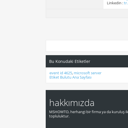
Linkedin :
tr
Bu Konudaki Etiketler
event id 4625
,
microsoft server
Etiket Bulutu Ana Sayfası
hakkımızda
MSHOWTO, herhangi bir firma ya da kuruluş ile
topluluktur.