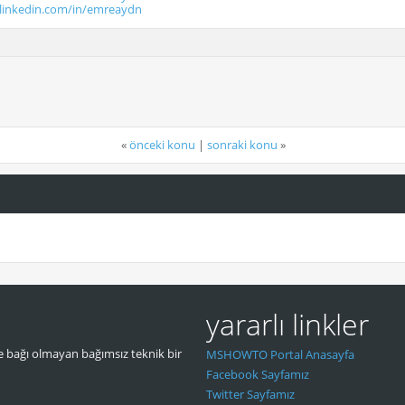
.linkedin.com/in/emreaydn
«
önceki konu
|
sonraki konu
»
yararlı linkler
 bağı olmayan bağımsız teknik bir
MSHOWTO Portal Anasayfa
Facebook Sayfamız
Twitter Sayfamız