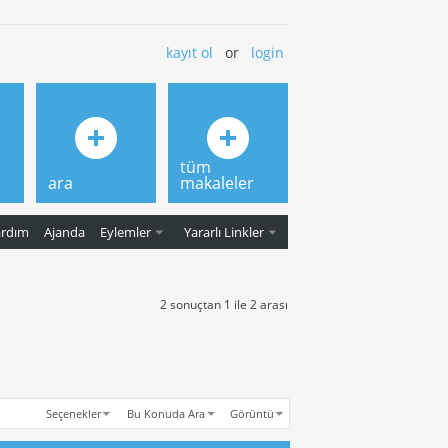
kayıt ol
or
login
tüm
ara
makaleler
ardım
Ajanda
Eylemler
Yararlı Linkler
2 sonuçtan 1 ile 2 arası
Seçenekler
Bu Konuda Ara
Görüntü