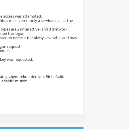
ere access was attempted.
This is most commonly a service such as the
ypes are 2 (interactive) and 3 (network).
sted the logon.
station name is not always available and may
ogon request.
request.
n key was requested.
atayı alıyor tekrar deniyor. Bir haftalık
edebilir misiniz