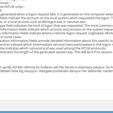
vices: -
e (NTLM only): -
0
s generated when a logon request fails. It is generated on the computer wh
fields indicate the account on the local system which requested the logon. 
ce, or a local process such as Winlogon.exe or Services.exe.
pe field indicates the kind of logon that was requested. The most common t
Information fields indicate which account and process on the system reque
Information fields indicate where a remote logon request originated. Work
k in some cases.
cation information fields provide detailed information about this specific l
services indicate which intermediate services have participated in this logon 
ame indicates which sub-protocol was used among the NTLM protocols.
 indicates the length of the generated session key. This will be 0 if no sessio
 ayrılıp AD'den silinmiş bir kullanıcı adı File Server'a ulaşmaya çalışıyor. bu h
000den fazla log oluşuyor. Rastgele portlardan deniyor her seferinde. Yardım 