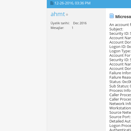
12-26-2016,
03:36 PM
ahmt
Microso
Üyelik tarihi
Dec 2016
An account f
Mesajlar
1
Subject:
Security ID: 
Account Nam
Account Dom
Logon ID: 0
Logon Type:
Account For
Security ID: 
Account Nam
Account Dom
Failure Info
Failure Rea
Status: 0xc
Sub Status:
Process Inf
Caller Proces
Caller Proce
Network Inf
Workstatio
Source Netw
Source Port:
Detailed Aut
Logon Proce
Authenticat