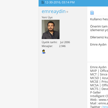
12-30-2016,
03:14 PM
emreaydin
Yeni Üye
Kullanıcı hes
Önerim tam o
izlemenizi y
Dilerseniz k
Üyelik tarihi
Jul 2006
Emre Aydın
Mesajlar
2.946
Emre Aydın
MVP | Office
MCT | Since
MCSD | Azur
MCSE | Priva
MCSA | Offic
MCTS | Devel
P-Seller
Intelligent 
Web : www.
Mail : emre
Twitter :
htt