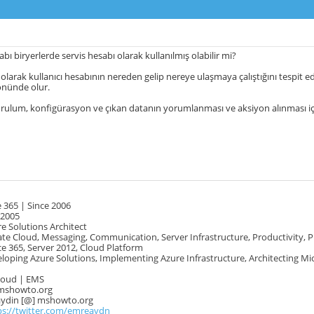
abı biryerlerde servis hesabı olarak kullanılmış olabilir mi?
larak kullanıcı hesabının nereden gelip nereye ulaşmaya çalıştığını tespit ed
önünde olur.
urulum, konfigürasyon ve çıkan datanın yorumlanması ve aksiyon alınması için
 365 | Since 2006
 2005
e Solutions Architect
te Cloud, Messaging, Communication, Server Infrastructure, Productivity, 
e 365, Server 2012, Cloud Platform
oping Azure Solutions, Implementing Azure Infrastructure, Architecting Mi
Cloud | EMS
mshowto.org
.aydin [@] mshowto.org
ps://twitter.com/emreaydn