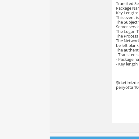
Transited Ser
Package Nam
Key Length: 
This event i
The Subject 
Server servi
The Logon Ty
The Process 
The Network 
be left blan
The authenti
- Transited 
- Package n
- Key length
Şirketimizden
periyotta 10