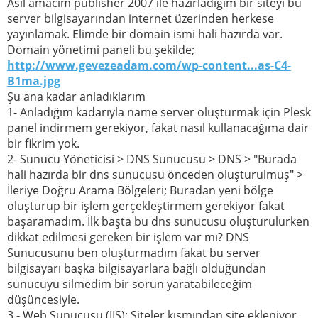
Asıl amacım publisher 2007 ile hazırladığım bir siteyi bu
server bilgisayarından internet üzerinden herkese
yayınlamak. Elimde bir domain ismi hali hazırda var.
Domain yönetimi paneli bu şekilde;
http://www.gevezeadam.com/wp-content...as-C4-
B1ma.jpg
Şu ana kadar anladıklarım
1- Anladığım kadarıyla name server oluşturmak için Plesk
panel indirmem gerekiyor, fakat nasıl kullanacağıma dair
bir fikrim yok.
2- Sunucu Yöneticisi > DNS Sunucusu > DNS > "Burada
hali hazırda bir dns sunucusu önceden oluşturulmuş" >
İleriye Doğru Arama Bölgeleri; Buradan yeni bölge
oluşturup bir işlem gerçekleştirmem gerekiyor fakat
başaramadım. İlk başta bu dns sunucusu oluşturulurken
dikkat edilmesi gereken bir işlem var mı? DNS
Sunucusunu ben oluşturmadım fakat bu server
bilgisayarı başka bilgisayarlara bağlı olduğundan
sunucuyu silmedim bir sorun yaratabileceğim
düşüncesiyle.
3 - Web Sunucusu (IIS); Siteler kısmından site ekleniyor