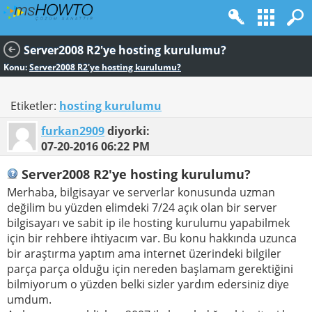
Server2008 R2'ye hosting kurulumu?
Konu:
Server2008 R2'ye hosting kurulumu?
Etiketler:
hosting kurulumu
furkan2909
diyorki:
07-20-2016
06:22 PM
Server2008 R2'ye hosting kurulumu?
Merhaba, bilgisayar ve serverlar konusunda uzman
değilim bu yüzden elimdeki 7/24 açık olan bir server
bilgisayarı ve sabit ip ile hosting kurulumu yapabilmek
için bir rehbere ihtiyacım var. Bu konu hakkında uzunca
bir araştırma yaptım ama internet üzerindeki bilgiler
parça parça olduğu için nereden başlamam gerektiğini
bilmiyorum o yüzden belki sizler yardım edersiniz diye
umdum.