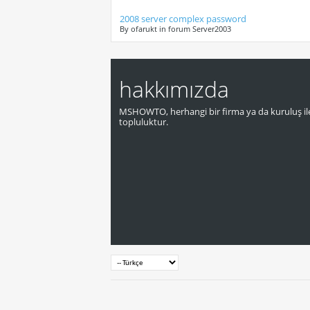
2008 server complex password
By ofarukt in forum Server2003
hakkımızda
MSHOWTO, herhangi bir firma ya da kuruluş ile
topluluktur.