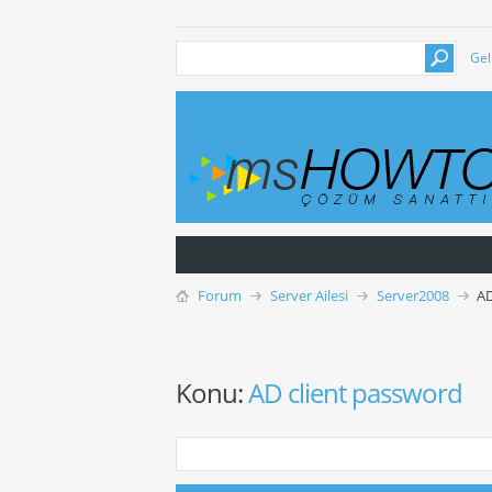
Gel
Forum
Server Ailesi
Server2008
AD
Konu:
AD client password