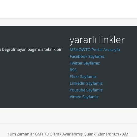
yararlı linkler
 bağı olmayan bağımsız teknik bir
MSHOWTO Portal Anasayfa
Facebook Sayfamız
Twitter Sayfamız
RSS
Flickr Sayfamız
Linkedin Sayfamız
Youtube Sayfamız
Vimeo Sayfamız
Tüm Zamanlar GMT +3 Olarak Ayarlanmış. Şuanki Zaman:
10:17 AM
.