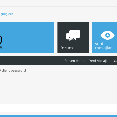
işmiş Ara
yeni
forum
mesajlar
Forum Home
Yeni Mesajlar
Y
 client password