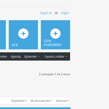
kayıt ol
or
login
tüm
ara
makaleler
ardım
Ajanda
Eylemler
Yararlı Linkler
2 sonuçtan 1 ile 2 arası
Seçenekler
Bu Konuda Ara
Görüntü