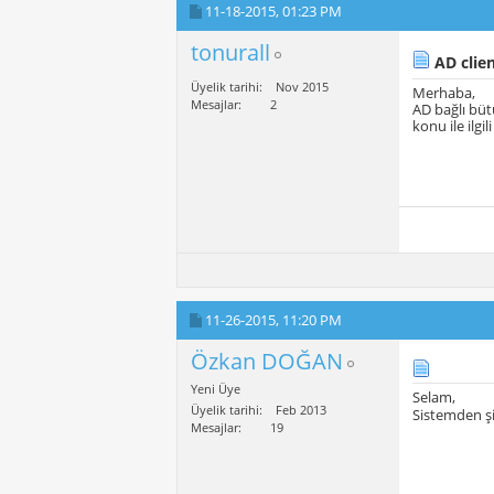
11-18-2015,
01:23 PM
tonurall
AD clie
Üyelik tarihi
Nov 2015
Merhaba,
Mesajlar
2
AD bağlı büt
konu ile ilgi
11-26-2015,
11:20 PM
Özkan DOĞAN
Yeni Üye
Selam,
Üyelik tarihi
Feb 2013
Sistemden şif
Mesajlar
19