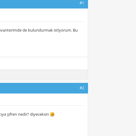
#1
di envanterimde de bulundurmak istiyorum. Bu
#2
ıcıya şifren nedir? diyeceksin