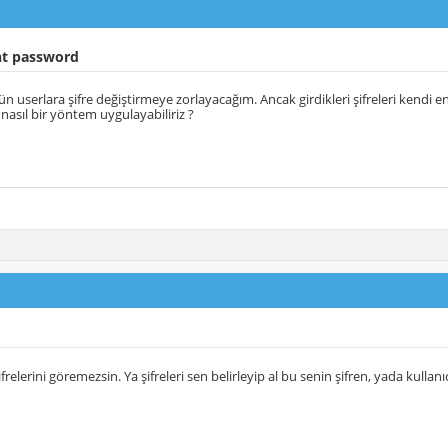
nt password
ün userlara şifre değiştirmeye zorlayacağım. Ancak girdikleri şifreleri ken
li nasıl bir yöntem uygulayabiliriz ?
relerini göremezsin. Ya şifreleri sen belirleyip al bu senin şifren, yada kullan