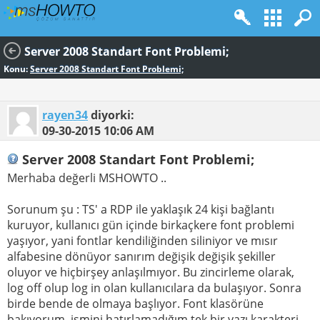
Server 2008 Standart Font Problemi;
Konu:
Server 2008 Standart Font Problemi;
rayen34
diyorki:
09-30-2015
10:06 AM
Server 2008 Standart Font Problemi;
Merhaba değerli MSHOWTO ..
Sorunum şu : TS' a RDP ile yaklaşık 24 kişi bağlantı
kuruyor, kullanıcı gün içinde birkaçkere font problemi
yaşıyor, yani fontlar kendiliğinden siliniyor ve mısır
alfabesine dönüyor sanırım değişik değişik şekiller
oluyor ve hiçbirşey anlaşılmıyor. Bu zincirleme olarak,
log off olup log in olan kullanıcılara da bulaşıyor. Sonra
birde bende de olmaya başlıyor. Font klasörüne
bakıyorum, ismini hatırlamadığım tek bir yazı karakteri