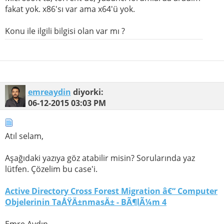
fakat yok. x86'sı var ama x64'ü yok.
Konu ile ilgili bilgisi olan var mı ?
emreaydin
diyorki:
06-12-2015
03:03 PM
Atıl selam,
Aşağıdaki yazıya göz atabilir misin? Sorularında yaz
lütfen. Çözelim bu case'i.
Active Directory Cross Forest Migration â€“ Computer
Objelerinin TaÅŸÄ±nmasÄ± - BÃ¶lÃ¼m 4