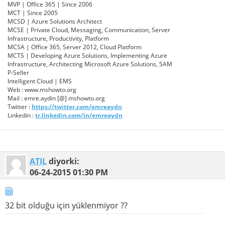
MVP | Office 365 | Since 2006
MCT | Since 2005
MCSD | Azure Solutions Architect
MCSE | Private Cloud, Messaging, Communication, Server
Infrastructure, Productivity, Platform
MCSA | Office 365, Server 2012, Cloud Platform
MCTS | Developing Azure Solutions, Implementing Azure
Infrastructure, Architecting Microsoft Azure Solutions, SAM
P-Seller
Intelligent Cloud | EMS
Web : www.mshowto.org
Mail : emre.aydin [@] mshowto.org
Twitter :
https://twitter.com/emreaydn
Linkedin :
tr.linkedin.com/in/emreaydn
ATIL
diyorki:
06-24-2015
01:30 PM
32 bit olduğu için yüklenmiyor ??