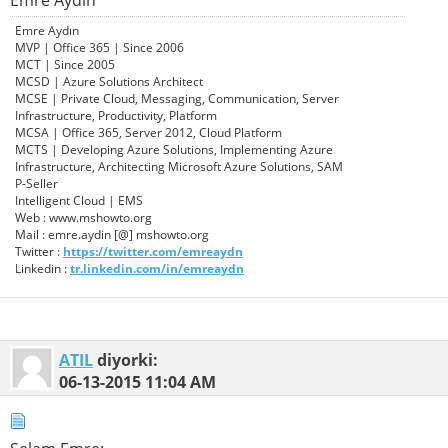
Emre Aydın
Emre Aydın
MVP | Office 365 | Since 2006
MCT | Since 2005
MCSD | Azure Solutions Architect
MCSE | Private Cloud, Messaging, Communication, Server
Infrastructure, Productivity, Platform
MCSA | Office 365, Server 2012, Cloud Platform
MCTS | Developing Azure Solutions, Implementing Azure
Infrastructure, Architecting Microsoft Azure Solutions, SAM
P-Seller
Intelligent Cloud | EMS
Web : www.mshowto.org
Mail : emre.aydin [@] mshowto.org
Twitter :
https://twitter.com/emreaydn
Linkedin :
tr.linkedin.com/in/emreaydn
ATIL
diyorki:
06-13-2015
11:04 AM