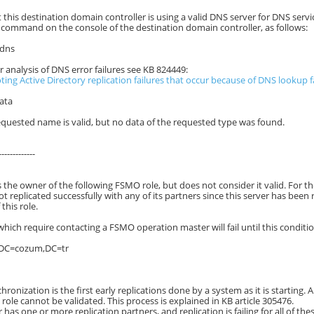
at this destination domain controller is using a valid DNS server for DNS ser
command on the console of the destination domain controller, as follows:
:dns
er analysis of DNS error failures see KB 824449:
ing Active Directory replication failures that occur because of DNS lookup fa
ata
quested name is valid, but no data of the requested type was found.
-------------
is the owner of the following FSMO role, but does not consider it valid. For t
ot replicated successfully with any of its partners since this server has been 
 this role.
hich require contacting a FSMO operation master will fail until this conditio
 DC=cozum,DC=tr
nchronization is the first early replications done by a system as it is starting. 
ole cannot be validated. This process is explained in KB article 305476.
er has one or more replication partners, and replication is failing for all o