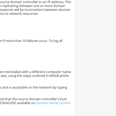
ource domain controller to an IP address. This
rom replicating between one or more domain
 passwords will be inconsistent between domain
cess to network resources.
if more than 10 failures occur. To log all
been reinstalled with a different computer name
xe, using the steps outlined in MSKB article
s and is accessible on the network by typing
 and that the source domain controller's host
DCDIAG.EXE available on
Domain Name System