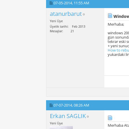
07-05-2014,
11:55 AM
atanurbarut
Windows
Yeni Üye
Merhaba;
Üyelik tarihi
Feb 2013
Mesajlar
21
windows 2003
gün sonunda
tekrar eski 
+ yeni sunu
How to rebu
yukardaki l
07-07-2014,
08:26 AM
Erkan SAGLIK
Yeni Üye
Merhaba Ata