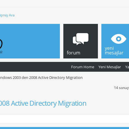
işmiş Ara
yeni
forum
mesajlar
Forum Home
Yeni Mesajlar
Y
ndows 2003 den 2008 Active Directory Migration
14 sonuçt
8 Active Directory Migration