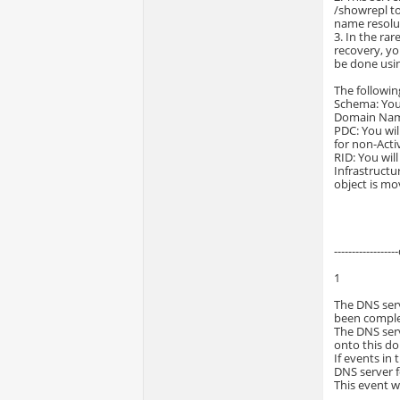
/showrepl to
name resolut
3. In the ra
recovery, yo
be done usin
The followi
Schema: You 
Domain Namin
PDC: You wil
for non-Acti
RID: You wil
Infrastructu
object is m
-----------------
1
The DNS serv
been comple
The DNS serv
onto this do
If events in
DNS server f
This event w