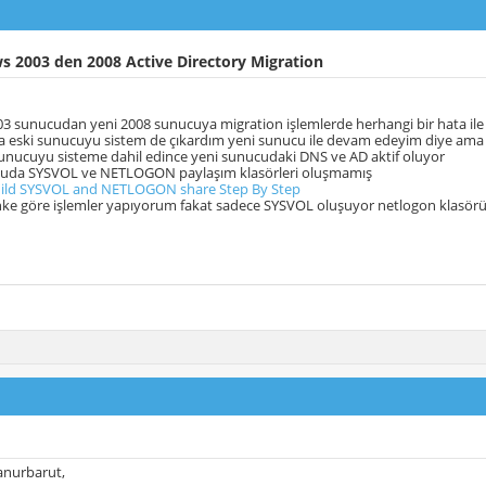
 2003 den 2008 Active Directory Migration
 sunucudan yeni 2008 sunucuya migration işlemlerde herhangi bir hata ile k
 eski sunucuyu sistem de çıkardım yeni sunucu ile devam edeyim diye ama y
sunucuyu sisteme dahil edince yeni sunucudaki DNS ve AD aktif oluyor
cuda SYSVOL ve NETLOGON paylaşım klasörleri oluşmamış
ild SYSVOL and NETLOGON share Step By Step
inke göre işlemler yapıyorum fakat sadece SYSVOL oluşuyor netlogon klasö
nurbarut,