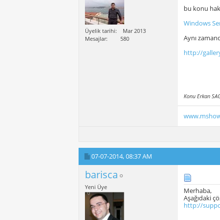
bu konu hak
Windows Ser
Üyelik tarihi
Mar 2013
Aynı zamanda
Mesajlar
580
http://galle
Konu Erkan SAG
www.mshow
07-07-2014,
08:37 AM
barisca
Yeni Üye
Merhaba,
Aşağıdaki ç
http://supp