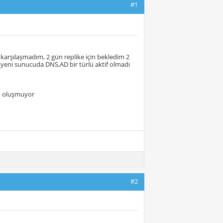
#1
arşılaşmadım, 2 gün replike için bekledim 2
eni sunucuda DNS,AD bir türlü aktif olmadı
rü oluşmuyor
#2