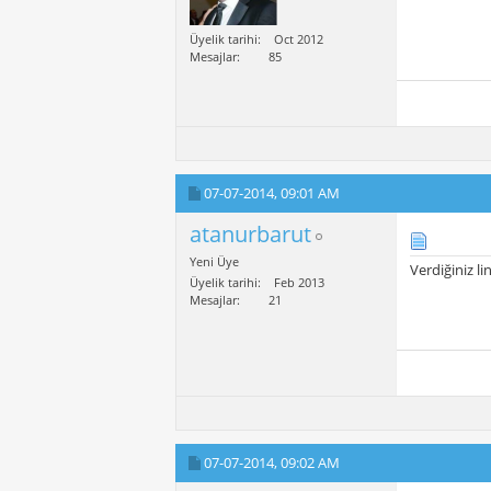
Üyelik tarihi
Oct 2012
Mesajlar
85
07-07-2014,
09:01 AM
atanurbarut
Yeni Üye
Verdiğiniz l
Üyelik tarihi
Feb 2013
Mesajlar
21
07-07-2014,
09:02 AM