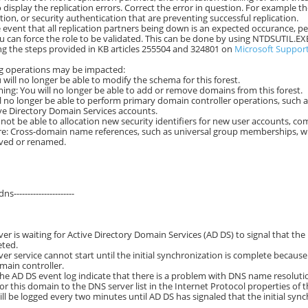
 display the replication errors. Correct the error in question. For example
ion, or security authentication that are preventing successful replication.
re event that all replication partners being down is an expected occurance, 
u can force the role to be validated. This can be done by using NTDSUTIL.EXE
g the steps provided in KB articles 255504 and 324801 on
Microsoft Suppor
ng operations may be impacted:
will no longer be able to modify the schema for this forest.
g: You will no longer be able to add or remove domains from this forest.
l no longer be able to perform primary domain controller operations, such
ve Directory Domain Services accounts.
l not be able to allocation new security identifiers for new user accounts, c
re: Cross-domain name references, such as universal group memberships, will
oved or renamed.
-dns----------------------
er is waiting for Active Directory Domain Services (AD DS) to signal that the 
ted.
er service cannot start until the initial synchronization is complete because
main controller.
 the AD DS event log indicate that there is a problem with DNS name resoluti
or this domain to the DNS server list in the Internet Protocol properties of 
ill be logged every two minutes until AD DS has signaled that the initial syn