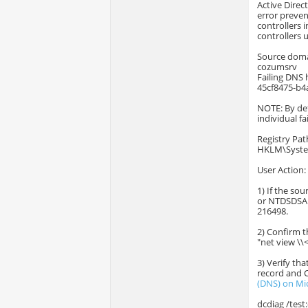
Active Direc
error preven
controllers 
controllers 
Source domai
cozumsrv
Failing DNS
45cf8475-b4
NOTE: By def
individual fa
Registry Pat
HKLM\System
User Action:
1) If the so
or NTDSDSA o
216498.
2) Confirm t
"net view \
3) Verify th
record and 
(DNS) on Mi
dcdiag /test