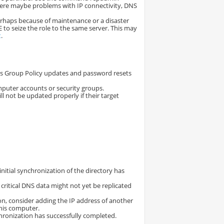
 there maybe problems with IP connectivity, DNS
perhaps because of maintenance or a disaster
 to seize the role to the same server. This may
t
.
 as Group Policy updates and password resets
omputer accounts or security groups.
 not be updated properly if their target
initial synchronization of the directory has
 critical DNS data might not yet be replicated
on, consider adding the IP address of another
this computer.
chronization has successfully completed.