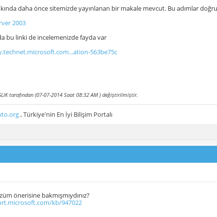
kında daha önce sitemizde yayınlanan bir makale mevcut. Bu adımlar doğru
ver 2003
 bu linki de incelemenizde fayda var
ry.technet.microsoft.com...ation-563be75c
LIK tarafından (07-07-2014 Saat
08:32 AM
) değiştirilmiştir.
to.org
, Türkiye'nin En İyi Bilişim Portalı
özüm önerisine bakmışmıydınız?
ort.microsoft.com/kb/947022