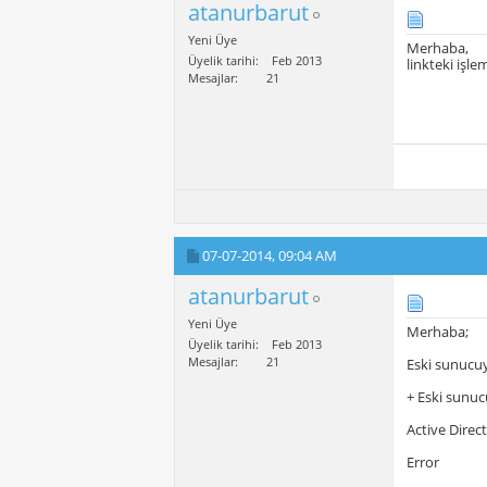
atanurbarut
Yeni Üye
Merhaba,
Üyelik tarihi
Feb 2013
linkteki iş
Mesajlar
21
07-07-2014,
09:04 AM
atanurbarut
Yeni Üye
Merhaba;
Üyelik tarihi
Feb 2013
Mesajlar
21
Eski sunucuy
+ Eski sunuc
Active Direc
Error