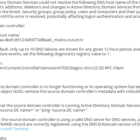
tory Domain Services could not resolve the following DNS host name of the s
ts additions, deletions and changes in Active Directory Domain Services f
in the forest. Security groups, group policy, users and computers and their
until this error is resolved, potentially affecting logon authentication and ac
n controller:
 host name:
aa-4be5-8512-645977a88aa9._msdcs.cozum.tr
ault, only up to 10 DNS failures are shown for any given 12 hour period, even 
ilure events, set the following diagnostics registry value to 1:
h:
\CurrentControlSet\Services\NTDS\Diagno stics\22 DS RPC Client
urce domain controller is no longer functioning or its operating system has 
bject GUID, remove the source domain controller's metadata with ntdsutil.e
hat the source domain controller is running Active Directory Domain Service
\<source DC name>" or "ping <source DC name>".
at the source domain controller is using a valid DNS server for DNS services,
CNAME record are correctly registered, using the DNS Enhanced version of 
crosoft TechNet
:dns