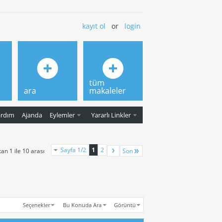
kayıt ol
or
login
tüm
ara
makaleler
ardım
Ajanda
Eylemler
Yararlı Linkler
Sayfa 1/2
1
2
an 1 ile 10 arası
Son
Seçenekler
Bu Konuda Ara
Görüntü