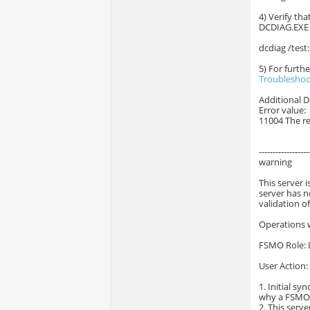
4) Verify th
DCDIAG.EXE 
dcdiag /test
5) For furth
Troubleshoot
Additional D
Error value:
11004 The re
------------------
warning
This server 
server has n
validation of
Operations w
FSMO Role:
User Action:
1. Initial sy
why a FSMO r
2. This serv