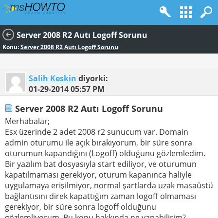
Server 2008 R2 Autı Logoff Sorunu
Konu:
Server 2008 R2 Autı Logoff Sorunu
Salih Keskin
diyorki:
01-29-2014
05:57 PM
Server 2008 R2 Autı Logoff Sorunu
Merhabalar;
Esx üzerinde 2 adet 2008 r2 sunucum var. Domain
admin oturumu ile açık bırakıyorum, bir süre sonra
oturumun kapandığını (Logoff) olduğunu gözlemledim.
Bir yazılım bat dosyasıyla start ediliyor, ve oturumun
kapatılmaması gerekiyor, oturum kapanınca haliyle
uygulamaya erişilmiyor, normal şartlarda uzak masaüstü
bağlantısını direk kapattığım zaman logoff olmaması
gerekiyor, bir süre sonra logoff olduğunu
gözlemliyorum. Bu konu hakkında ne yapabilirim?