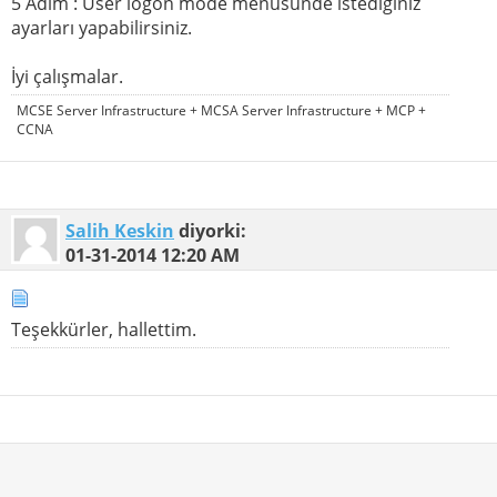
5 Adım : User logon mode menüsünde istediğiniz
ayarları yapabilirsiniz.
İyi çalışmalar.
MCSE Server Infrastructure + MCSA Server Infrastructure + MCP +
CCNA
Salih Keskin
diyorki:
01-31-2014
12:20 AM
Teşekkürler, hallettim.