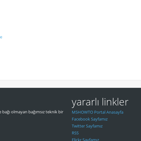
me
yararlı linkler
 bağı olmayan bağımsız teknik bir
MSHOWTO Portal Anasayfa
Facebook Sayfamız
Twitter Sayfamız
RSS
Flickr Sayfamız