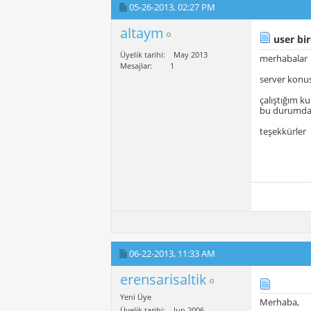
05-26-2013,
02:27 PM
altaym
user bir
Üyelik tarihi
May 2013
merhabalar
Mesajlar
1
server konu
çalıştığım k
bu durumdaki
teşekkürler
06-22-2013,
11:33 AM
erensarisaltik
Yeni Üye
Merhaba,
Üyelik tarihi
Jun 2006