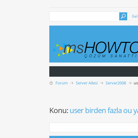
Gel
Forum
Server Ailesi
Server2008
us
Konu:
user birden fazla ou 