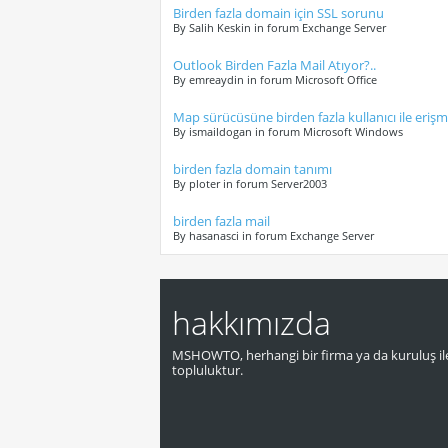
Birden fazla domain için SSL sorunu
By Salih Keskin in forum Exchange Server
Outlook Birden Fazla Mail Atıyor?..
By emreaydin in forum Microsoft Office
Map sürücüsüne birden fazla kullanıcı ile eriş
By ismaildogan in forum Microsoft Windows
birden fazla domain tanımı
By ploter in forum Server2003
birden fazla mail
By hasanasci in forum Exchange Server
hakkımızda
MSHOWTO, herhangi bir firma ya da kuruluş ile
topluluktur.