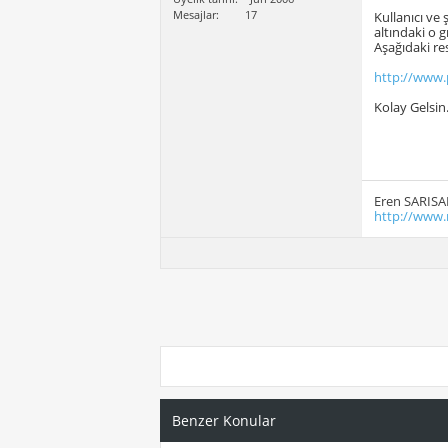
Mesajlar
17
Kullanıcı ve
altındaki o g
Aşağıdaki res
http://www.p
Kolay Gelsin
Eren SARISA
http://www.
Benzer Konular