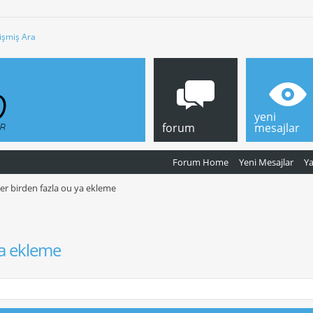
işmiş Ara
yeni
forum
mesajlar
Forum Home
Yeni Mesajlar
Y
er birden fazla ou ya ekleme
ya ekleme