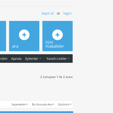
kayıt ol
or
login
tüm
ara
makaleler
ardım
Ajanda
Eylemler
Yararlı Linkler
2 sonuçtan 1 ile 2 arası
Seçenekler
Bu Konuda Ara
Görüntü