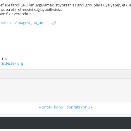
 şeflere farklı GPO'lar uygulamak istiyorsanız.Farklı grouplara üye yapıp, etk
roupa etki etmesini sağlayabilirsiniz.
im fikir verecektir.
etri.co.il/images/gpo_amir11.gif
.
LTIK
msdestek.org
«
önceki konu
|
sonraki konu
»