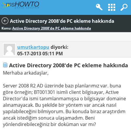
Active Directory 2008'de PC ekleme hakkında
Konu:
Active Directory 2008'de PC ekleme hakkında
umutkartopu
diyorki:
05-17-2013
05:11 PM
Active Directory 2008'de PC ekleme hakkında
Merhaba arkadaşlar,
Server 2008 R2 AD üzerinde bazı planlarımız var. buna
göre örneğin; BT001301 isimli client bilgisayar, Active
Director'da ismi tanımlanmamışsa o bilgisayar domaine
alınamayacak. Bu şekilde bir yöntem var ancak nasıl
yapılabileceğini bilmiyorum. Bu konuda biraz araştırdım
ancak istediğim sonuca ulaşamadım. Beni
yönlendirebileceğiniz bir doküman var mı?