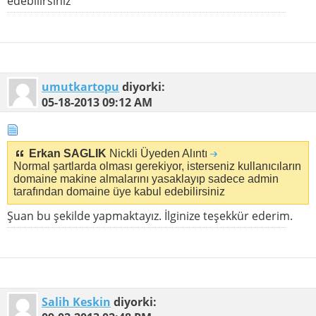
edebilirsiniz
umutkartopu
diyorki:
05-18-2013
09:12 AM
Erkan SAGLIK
Nickli Üyeden Alıntı
Normal şartlarda olması gerekiyor, isterseniz kullanıcıların
domaine makine almalarını yasaklayıp sadece admin
tarafından domaine üye kabul edebilirsiniz
Şuan bu şekilde yapmaktayız. İlginize teşekkür ederim.
Salih Keskin
diyorki: