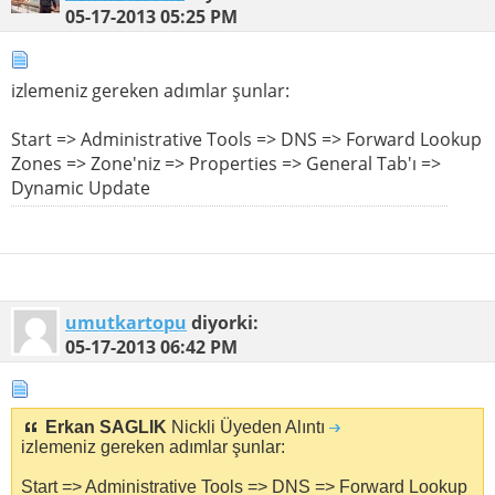
05-17-2013
05:25 PM
izlemeniz gereken adımlar şunlar:
Start => Administrative Tools => DNS => Forward Lookup
Zones => Zone'niz => Properties => General Tab'ı =>
Dynamic Update
umutkartopu
diyorki:
05-17-2013
06:42 PM
Erkan SAGLIK
Nickli Üyeden Alıntı
izlemeniz gereken adımlar şunlar:
Start => Administrative Tools => DNS => Forward Lookup