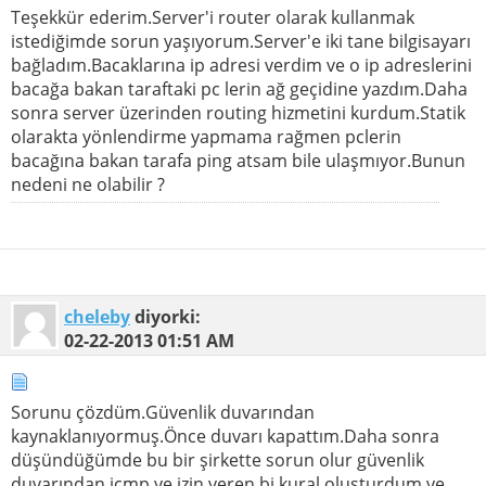
Teşekkür ederim.Server'i router olarak kullanmak
istediğimde sorun yaşıyorum.Server'e iki tane bilgisayarı
bağladım.Bacaklarına ip adresi verdim ve o ip adreslerini
bacağa bakan taraftaki pc lerin ağ geçidine yazdım.Daha
sonra server üzerinden routing hizmetini kurdum.Statik
olarakta yönlendirme yapmama rağmen pclerin
bacağına bakan tarafa ping atsam bile ulaşmıyor.Bunun
nedeni ne olabilir ?
cheleby
diyorki:
02-22-2013
01:51 AM
Sorunu çözdüm.Güvenlik duvarından
kaynaklanıyormuş.Önce duvarı kapattım.Daha sonra
düşündüğümde bu bir şirkette sorun olur güvenlik
duvarından icmp ye izin veren bi kural oluşturdum ve