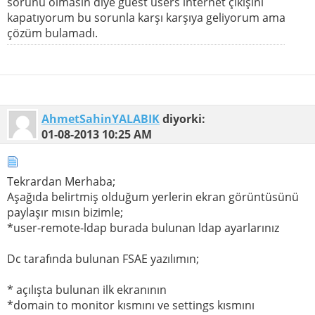
sorunu olmasın diye guest users internet çıkışını
kapatıyorum bu sorunla karşı karşıya geliyorum ama
çözüm bulamadı.
AhmetSahinYALABIK
diyorki:
01-08-2013
10:25 AM
Tekrardan Merhaba;
Aşağıda belirtmiş olduğum yerlerin ekran görüntüsünü
paylaşır mısın bizimle;
*user-remote-ldap burada bulunan ldap ayarlarınız
Dc tarafında bulunan FSAE yazılımın;
* açılışta bulunan ilk ekranının
*domain to monitor kısmını ve settings kısmını