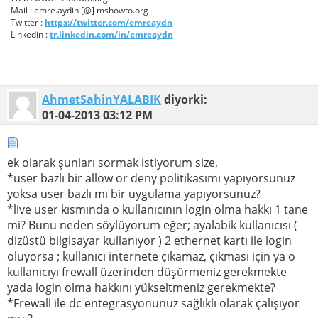
Mail : emre.aydin [@] mshowto.org
Twitter :
https://twitter.com/emreaydn
Linkedin :
tr.linkedin.com/in/emreaydn
AhmetSahinYALABIK
diyorki:
01-04-2013
03:12 PM
ek olarak şunları sormak istiyorum size,
*user bazlı bir allow or deny politikasımı yapıyorsunuz
yoksa user bazlı mı bir uygulama yapıyorsunuz?
*live user kısmında o kullanıcının login olma hakkı 1 tane
mi? Bunu neden söylüyorum eğer; ayalabik kullanıcısı (
dizüstü bilgisayar kullanıyor ) 2 ethernet kartı ile login
oluyorsa ; kullanıcı internete çıkamaz, çıkması için ya o
kullanıcıyı frewall üzerinden düşürmeniz gerekmekte
yada login olma hakkını yükseltmeniz gerekmekte?
*Frewall ile dc entegrasyonunuz sağlıklı olarak çalışıyor