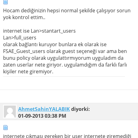
Hocam dediğinizin hepsi normal şekilde çalışıyor sorun
yok kontrol ettim..
internet ise Lan>stantart_users
Lan>full_users
olarak bağlantı kuruyor bunlara ek olarak ise
FSAE_Guest_users olarak guest seçeneği var ama ben
bunu policy olarak uygulattırmıyorum uyguladım da
zaten userlar nete giriyor. uygulamdığım da farklı farlı
kişiler nete giremiyor.
AhmetSahinYALABIK
diyorki:
01-09-2013
03:38 PM
internete çıkması gereken bir user internete giremediği