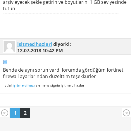
arşivleyecek şekle getirin ve boyutlarını 1 GB seviyesinde
tutun
isitmecihazlari
diyorki:
12-07-2018
10:42 PM
Bende de aynı sorun vardı forumda gördüğüm fortinet
firewall ayarlarından düzelttim teşekkürler
Etfal
işitme cihazı
siemens signia işitme cihazları
1
2