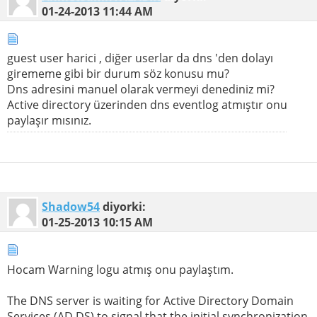
01-24-2013
11:44 AM
guest user harici , diğer userlar da dns 'den dolayı
girememe gibi bir durum söz konusu mu?
Dns adresini manuel olarak vermeyi denediniz mi?
Active directory üzerinden dns eventlog atmıştır onu
paylaşır mısınız.
Shadow54
diyorki:
01-25-2013
10:15 AM
Hocam Warning logu atmış onu paylaştım.
The DNS server is waiting for Active Directory Domain
Services (AD DS) to signal that the initial synchronization