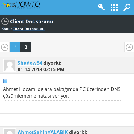
Client Dns sorunu
Konu:
Client Dns sorunu
1
2
Shadow54
diyorki:
01-14-2013
02:15 PM
Ahmet Hocam loglara baktığımda PC üzerinden DNS
çözümlememe hatası veriyor.
AhmetSahinYALABIK
diyorki: