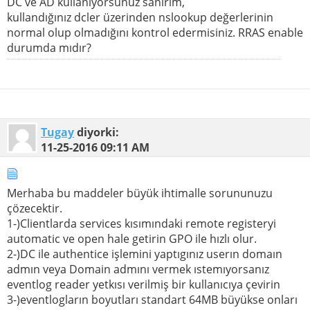
DC ve AD kullanıyorsunuz sanırım,
kullandığınız dcler üzerinden nslookup değerlerinin
normal olup olmadığını kontrol edermisiniz. RRAS enable
durumda mıdır?
Tugay
diyorki:
11-25-2016
09:11 AM
Merhaba bu maddeler büyük ihtimalle sorununuzu
çözecektir.
1-)Clientlarda services kısımındaki remote registeryi
automatic ve open hale getirin GPO ile hızlı olur.
2-)DC ile authentice işlemini yaptıgınız userın domaın
admın veya Domain admını vermek ıstemıyorsanız
eventlog reader yetkısı verilmiş bir kullanıcıya çevirin
3-)eventlogların boyutları standart 64MB büyükse onları