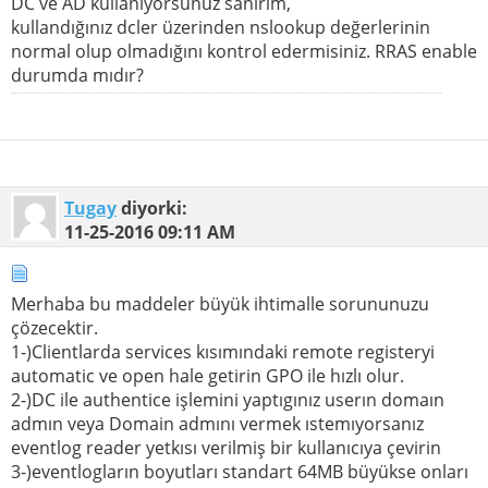
DC ve AD kullanıyorsunuz sanırım,
kullandığınız dcler üzerinden nslookup değerlerinin
normal olup olmadığını kontrol edermisiniz. RRAS enable
durumda mıdır?
Tugay
diyorki:
11-25-2016
09:11 AM
Merhaba bu maddeler büyük ihtimalle sorununuzu
çözecektir.
1-)Clientlarda services kısımındaki remote registeryi
automatic ve open hale getirin GPO ile hızlı olur.
2-)DC ile authentice işlemini yaptıgınız userın domaın
admın veya Domain admını vermek ıstemıyorsanız
eventlog reader yetkısı verilmiş bir kullanıcıya çevirin
3-)eventlogların boyutları standart 64MB büyükse onları