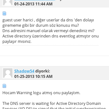
01-24-2013
11:44 AM
guest user harici , diğer userlar da dns 'den dolayı
girememe gibi bir durum söz konusu mu?
Dns adresini manuel olarak vermeyi denediniz mi?
Active directory üzerinden dns eventlog atmıştır onu
paylaşır mısınız.
Shadow54
diyorki:
01-25-2013
10:15 AM
Hocam Warning logu atmış onu paylaştım.
The DNS server is waiting for Active Directory Domain
Services (AD DS) to signal that the initial synchronization