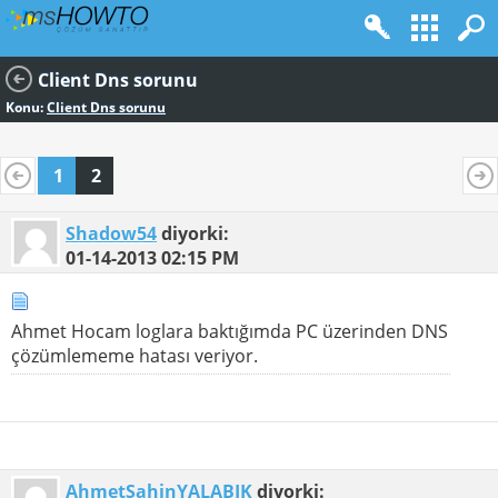
Client Dns sorunu
Konu:
Client Dns sorunu
1
2
Shadow54
diyorki:
01-14-2013
02:15 PM
Ahmet Hocam loglara baktığımda PC üzerinden DNS
çözümlememe hatası veriyor.
AhmetSahinYALABIK
diyorki: