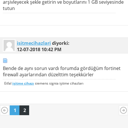
arşivleyecek şekle getirin ve boyutlarını 1 GB seviyesinde
tutun
isitmecihazlari
diyorki:
12-07-2018
10:42 PM
Bende de aynı sorun vardı forumda gördüğüm fortinet
firewall ayarlarından düzelttim teşekkürler
Etfal
işitme cihazı
siemens signia işitme cihazları
1
2