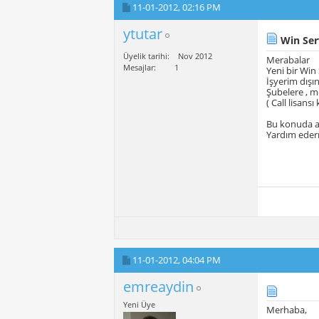
11-01-2012,
02:16 PM
ytutar
Win Ser
Üyelik tarihi
Nov 2012
Merabalar
Mesajlar
1
Yeni bir Win
İşyerim dışı
Şubelere , m
( Call lisans
Bu konuda 
Yardım ederm
11-01-2012,
04:04 PM
emreaydin
Yeni Üye
Merhaba,