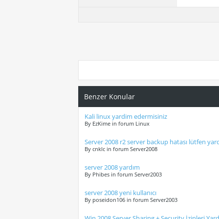
Benzer Konular
Kali linux yardim edermisiniz
By EzKime in forum Linux
Server 2008 r2 server backup hatası lütfen yard
By cnklc in forum Server2008
server 2008 yardım
By Phibes in forum Server2003
server 2008 yeni kullanıcı
By poseidon106 in forum Server2003
Win 2008 Server Sharing + Security İzinleri Yar