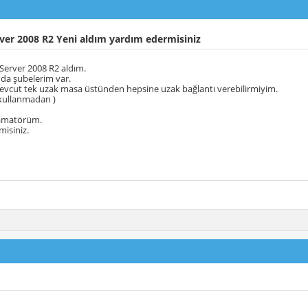
ver 2008 R2 Yeni aldım yardım edermisiniz
 Server 2008 R2 aldım.
nda şubelerim var.
evcut tek uzak masa üstünden hepsine uzak bağlantı verebilirmiyim.
ı kullanmadan )
amatörüm.
isiniz.