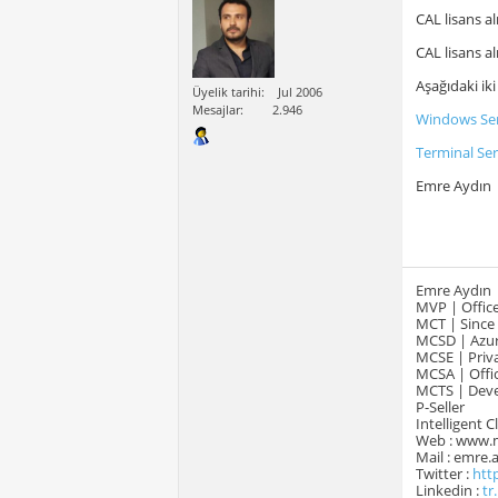
CAL lisans a
CAL lisans a
Aşağıdaki ik
Üyelik tarihi
Jul 2006
Mesajlar
2.946
Windows Ser
Terminal Se
Emre Aydın
Emre Aydın
MVP | Office
MCT | Since
MCSD | Azur
MCSE | Priva
MCSA | Offic
MCTS | Devel
P-Seller
Intelligent 
Web : www.
Mail : emre
Twitter :
htt
Linkedin :
tr