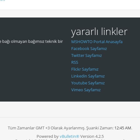
yararlı linkler
 bağı olmayan bağımsız teknik bir
MSHOWTO Portal Anasayfa
Facebook Sayfamız
Twitter Sayfamız
RSS
Flickr Sayfamız
Linkedin Sayfamız
Youtube Sayfamız
Vimeo Sayfamız
Tüm Zamanlar GMT +3 Olarak Ayarlanmış. Şuanki Zaman:
12:45 AM
.
Powered by
vBulletin®
Version 4.2.5