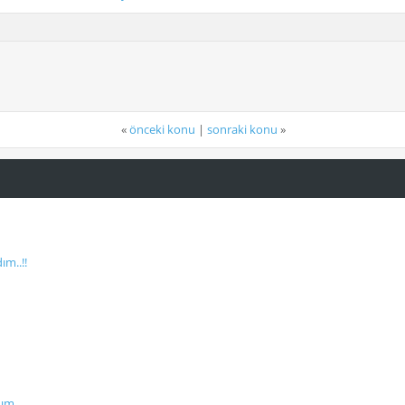
«
önceki konu
|
sonraki konu
»
ım..!!
dım