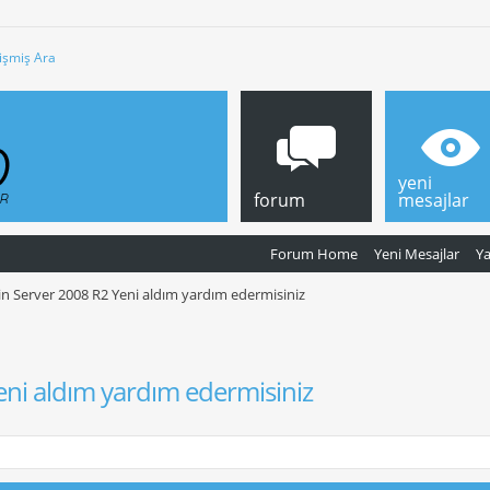
işmiş Ara
yeni
forum
mesajlar
Forum Home
Yeni Mesajlar
Y
n Server 2008 R2 Yeni aldım yardım edermisiniz
eni aldım yardım edermisiniz