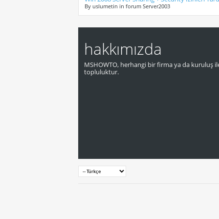
By uslumetin in forum Server2003
hakkımızda
MSHOWTO, herhangi bir firma ya da kuruluş ile
topluluktur.