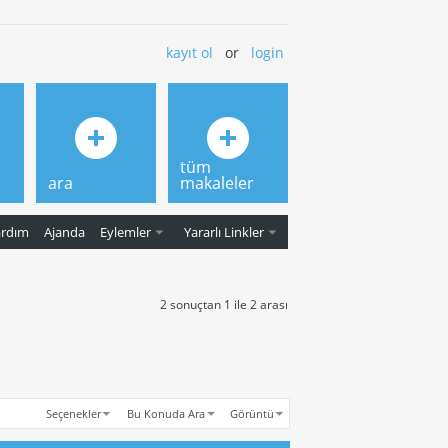
kayıt ol
or
login
tüm
ara
makaleler
ardım
Ajanda
Eylemler
Yararlı Linkler
2 sonuçtan 1 ile 2 arası
Seçenekler
Bu Konuda Ara
Görüntü