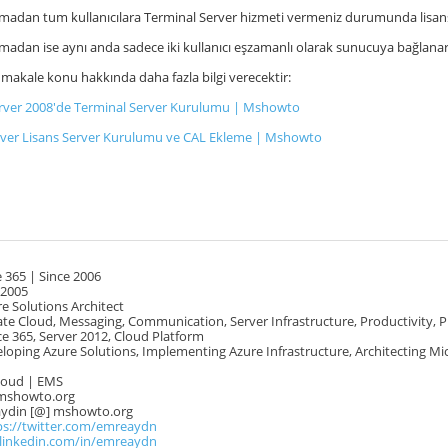
lmadan tum kullanıcılara Terminal Server hizmeti vermeniz durumunda lisan
lmadan ise aynı anda sadece iki kullanıcı eşzamanlı olarak sunucuya bağlanara
i makale konu hakkında daha fazla bilgi verecektir:
ver 2008′de Terminal Server Kurulumu | Mshowto
rver Lisans Server Kurulumu ve CAL Ekleme | Mshowto
 365 | Since 2006
 2005
e Solutions Architect
te Cloud, Messaging, Communication, Server Infrastructure, Productivity, 
e 365, Server 2012, Cloud Platform
oping Azure Solutions, Implementing Azure Infrastructure, Architecting Mi
Cloud | EMS
mshowto.org
.aydin [@] mshowto.org
ps://twitter.com/emreaydn
.linkedin.com/in/emreaydn