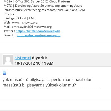
MCSA | Office 365, Server 2012, Cloud Platform
MCTS | Developing Azure Solutions, Implementing Azure
Infrastructure, Architecting Microsoft Azure Solutions, SAM
P-Seller
Intelligent Cloud | EMS
Web : www.mshowto.org
Mail : emre.aydin [@] mshowto.org
Twitter :
https://twitter.com/emreaydn
Linkedin :
tr.linkedin.com/in/emreaydn
sistemci
diyorki:
10-17-2012
10:11 AM
yok masaüstü bilgisayar... performans nasıl olur
masaüstü bilgisayarda yüksek olur mu?