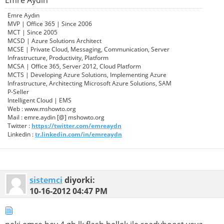
Emre Aydın
Emre Aydın
MVP | Office 365 | Since 2006
MCT | Since 2005
MCSD | Azure Solutions Architect
MCSE | Private Cloud, Messaging, Communication, Server
Infrastructure, Productivity, Platform
MCSA | Office 365, Server 2012, Cloud Platform
MCTS | Developing Azure Solutions, Implementing Azure
Infrastructure, Architecting Microsoft Azure Solutions, SAM
P-Seller
Intelligent Cloud | EMS
Web : www.mshowto.org
Mail : emre.aydin [@] mshowto.org
Twitter :
https://twitter.com/emreaydn
Linkedin :
tr.linkedin.com/in/emreaydn
sistemci
diyorki:
10-16-2012
04:47 PM