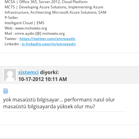
MCSA | Office 365, Server 2012, Cloud Platform
MCTS | Developing Azure Solutions, Implementing Azure
Infrastructure, Architecting Microsoft Azure Solutions, SAM
P-Seller
Intelligent Cloud | EMS
Web : www.mshowto.org
Mail : emre.aydin [@] mshowto.org
Twitter :
https://twitter.com/emreaydn
Linkedin :
tr.linkedin.com/in/emreaydn
sistemci
diyorki:
10-17-2012
10:11 AM
yok masaüstü bilgisayar... performans nasıl olur
masaüstü bilgisayarda yüksek olur mu?