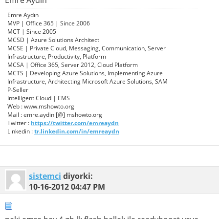
Emre Aydın
Emre Aydın
MVP | Office 365 | Since 2006
MCT | Since 2005
MCSD | Azure Solutions Architect
MCSE | Private Cloud, Messaging, Communication, Server
Infrastructure, Productivity, Platform
MCSA | Office 365, Server 2012, Cloud Platform
MCTS | Developing Azure Solutions, Implementing Azure
Infrastructure, Architecting Microsoft Azure Solutions, SAM
P-Seller
Intelligent Cloud | EMS
Web : www.mshowto.org
Mail : emre.aydin [@] mshowto.org
Twitter :
https://twitter.com/emreaydn
Linkedin :
tr.linkedin.com/in/emreaydn
sistemci
diyorki:
10-16-2012
04:47 PM