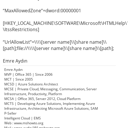
“MaxAllowedZone”=dword:00000001
[HKEY_LOCAL_MACHINE\SOFTWARE\Microsoft\HTMLHelp\1
\ItssRestrictions]
“UrlAllowList”=\\\\[server name]\\[share name]\\
[path];file://\\\\[server name]\\[share name]\\[path];
Emre Aydın
Emre Aydın
MVP | Office 365 | Since 2006
MCT | Since 2005
MCSD | Azure Solutions Architect
MCSE | Private Cloud, Messaging, Communication, Server
Infrastructure, Productivity, Platform
MCSA | Office 365, Server 2012, Cloud Platform
MCTS | Developing Azure Solutions, Implementing Azure
Infrastructure, Architecting Microsoft Azure Solutions, SAM
P-Seller
Intelligent Cloud | EMS
Web : www.mshowto.org
Mail : emre.aydin [@] mshowto.org