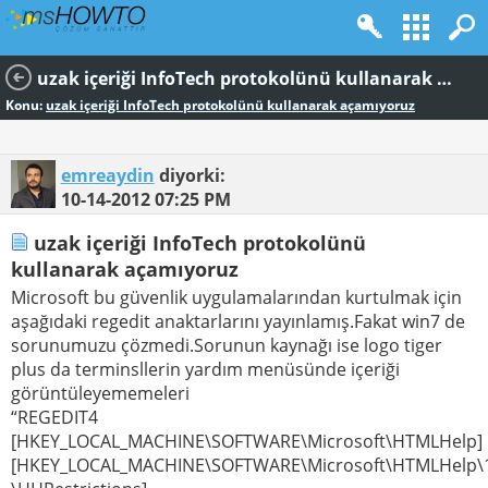
uzak içeriği InfoTech protokolünü kullanarak açamıyoruz
Konu:
uzak içeriği InfoTech protokolünü kullanarak açamıyoruz
emreaydin
diyorki:
10-14-2012
07:25 PM
uzak içeriği InfoTech protokolünü
kullanarak açamıyoruz
Microsoft bu güvenlik uygulamalarından kurtulmak için
aşağıdaki regedit anaktarlarını yayınlamış.Fakat win7 de
sorunumuzu çözmedi.Sorunun kaynağı ise logo tiger
plus da terminsllerin yardım menüsünde içeriği
görüntüleyememeleri
“REGEDIT4
[HKEY_LOCAL_MACHINE\SOFTWARE\Microsoft\HTMLHelp]
[HKEY_LOCAL_MACHINE\SOFTWARE\Microsoft\HTMLHelp\1