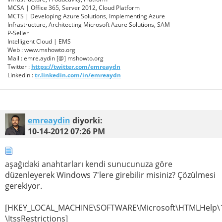
MCSA | Office 365, Server 2012, Cloud Platform
MCTS | Developing Azure Solutions, Implementing Azure
Infrastructure, Architecting Microsoft Azure Solutions, SAM
P-Seller
Intelligent Cloud | EMS
Web : www.mshowto.org
Mail : emre.aydin [@] mshowto.org
Twitter :
https://twitter.com/emreaydn
Linkedin :
tr.linkedin.com/in/emreaydn
emreaydin
diyorki:
10-14-2012
07:26 PM
aşağıdaki anahtarları kendi sunucunuza göre
düzenleyerek Windows 7′lere girebilir misiniz? Çözülmesi
gerekiyor.
[HKEY_LOCAL_MACHINE\SOFTWARE\Microsoft\HTMLHelp\1
\ItssRestrictions]