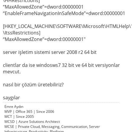
\HHRestrictions]
“MaxAllowedZone”=dword:00000001
“EnableFrameNavigationInSafeMode”=dword:00000001
[HKEY_LOCAL_MACHINE\SOFTWARE\Microsoft\HTMLHelp\1
\ItssRestrictions]
“MaxAllowedZone”=dword:00000001″
server işletim sistemi server 2008 r2 64 bit
clientlar da ise windosws7 32 bit ve 64 bit versiyonlar
mevcut.
nasıl bir çözüm üretebiliriz?
saygılar
Emre Aydın
MVP | Office 365 | Since 2006
MCT | Since 2005
MCSD | Azure Solutions Architect
MCSE | Private Cloud, Messaging, Communication, Server
Infrastructure, Productivity, Platform