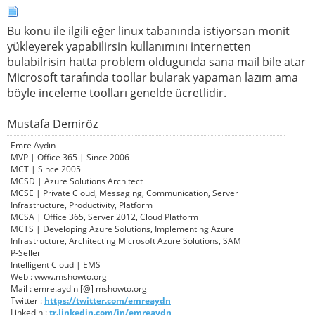
Bu konu ile ilgili eğer linux tabanında istiyorsan monit
yükleyerek yapabilirsin kullanımını internetten
bulabilrisin hatta problem oldugunda sana mail bile atar
Microsoft tarafında toollar bularak yapaman lazım ama
böyle inceleme toolları genelde ücretlidir.
Mustafa Demiröz
Emre Aydın
MVP | Office 365 | Since 2006
MCT | Since 2005
MCSD | Azure Solutions Architect
MCSE | Private Cloud, Messaging, Communication, Server
Infrastructure, Productivity, Platform
MCSA | Office 365, Server 2012, Cloud Platform
MCTS | Developing Azure Solutions, Implementing Azure
Infrastructure, Architecting Microsoft Azure Solutions, SAM
P-Seller
Intelligent Cloud | EMS
Web : www.mshowto.org
Mail : emre.aydin [@] mshowto.org
Twitter :
https://twitter.com/emreaydn
Linkedin :
tr.linkedin.com/in/emreaydn