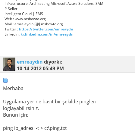
Infrastructure, Architecting Microsoft Azure Solutions, SAM
P-Seller
Intelligent Cloud | EMS
Web : www.mshowto.org
Mail : emre.aydin [@] mshowto.org
Twitter :
https://twitter.com/emreaydn
Linkedin :
tr.linkedin.com/in/emreaydn
emreaydin
diyorki:
10-14-2012
05:49 PM
Merhaba
Uygulama yerine basit bir şekilde pingleri
loglayabilirsiniz.
Bunun için;
ping ip_adresi -t > c:\ping.txt