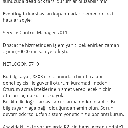
sunucuda deadlock tarzi durumlar olusabilir mi?
Eventlogda karsilasilan kapanmadan hemen onceki
hatalar soyle:
Service Control Manager 7011
Dnscache hizmetinden işlem yanıtı beklenirken zaman
aşımı (30000 milisaniye) oluştu.
NETLOGON 5719
Bu bilgisayar, XXXX etki alanındaki bir etki alanı
denetleyicisi ile güvenli oturum kuramadı, nedeni:
Oturum açma isteklerine hizmet verebilecek hiçbir
oturum açma sunucusu yok.
Bu, kimlik doğrulaması sorunlarına neden olabilir. Bu
bilgisayarın ağa bağlı olduğundan emin olun. Sorun
devam ederse lütfen sistem yöneticinizle bağlantı kurun.
Asagidaki linkte yorumlarda R2 icin bahsi gecen update’i