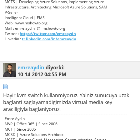
MCTS | Developing Azure Solutions, Implementing Azure
Infrastructure, Architecting Microsoft Azure Solutions, SAM
P-Seller
Intelligent Cloud | EMS
Web : www.mshowto.org
Mail : emre.aydin [@] mshowto.org
Twitter :
https://twitter.com/emreaydn
Linkedin :
tr.linkedin.com/in/emreaydn
emreaydin
diyorki:
10-14-2012
04:55 PM
Hayir kvm switch kullanmiyoruz. Yalniz sunucuya uzak
baglanti saglayamadigimizda virtual media key
araciligiyla baglaniyoruz.
Emre Aydın
MVP | Office 365 | Since 2006
MCT | Since 2005
MCSD | Azure Solutions Architect
MCSE | Private Cloud, Messaging, Communication, Server