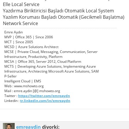
Elle Local Service
Yazdırma Biriktiricisi Başladı Otomatik Local System
Yazılım Koruması Başladı Otomatik (Gecikmeli Başlatma)
Network Service
Emre Aydın
MVP | Office 365 | Since 2006
MCT | Since 2005
MCSD | Azure Solutions Architect
MCSE | Private Cloud, Messaging, Communication, Server
Infrastructure, Productivity, Platform
MCSA | Office 365, Server 2012, Cloud Platform
MCTS | Developing Azure Solutions, Implementing Azure
Infrastructure, Architecting Microsoft Azure Solutions, SAM
P-Seller
Intelligent Cloud | EMS
Web : www.mshowto.org
Mail : emre.aydin [@] mshowto.org
Twitter :
https://twitter.com/emreaydn
Linkedin :
tr.linkedin.com/in/emreaydn
emreaydin
diyorki: