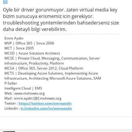
Oyle bir driver gorunmuyor. zaten virtual media key
bizim sunucuya erismemiz icin gerekiyor.
troubleshooting yontemlerinden bahsederseniz size
daha detayli bilgi verebilirim.
Emre Aydın
MVP | Office 365 | Since 2006
MCT | Since 2005
MCSD | Azure Solutions Architect
MCSE | Private Cloud, Messaging, Communication, Server
Infrastructure, Productivity, Platform
MCSA | Office 365, Server 2012, Cloud Platform
MCTS | Developing Azure Solutions, Implementing Azure
Infrastructure, Architecting Microsoft Azure Solutions, SAM
P-Seller
Intelligent Cloud | EMS
Web : www.mshowto.org
Mail : emre.aydin [@] mshowto.org
Twitter :
https://twitter.com/emreaydn
Linkedin :
tr.linkedin.com/in/emreaydn