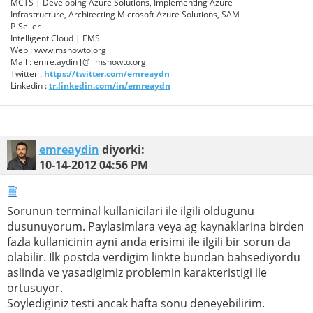
MCTS | Developing Azure Solutions, Implementing Azure
Infrastructure, Architecting Microsoft Azure Solutions, SAM
P-Seller
Intelligent Cloud | EMS
Web : www.mshowto.org
Mail : emre.aydin [@] mshowto.org
Twitter :
https://twitter.com/emreaydn
Linkedin :
tr.linkedin.com/in/emreaydn
emreaydin
diyorki:
10-14-2012
04:56 PM
Sorunun terminal kullanicilari ile ilgili oldugunu
dusunuyorum. Paylasimlara veya ag kaynaklarina birden
fazla kullanicinin ayni anda erisimi ile ilgili bir sorun da
olabilir. Ilk postda verdigim linkte bundan bahsediyordu
aslinda ve yasadigimiz problemin karakteristigi ile
ortusuyor.
Soylediginiz testi ancak hafta sonu deneyebilirim.