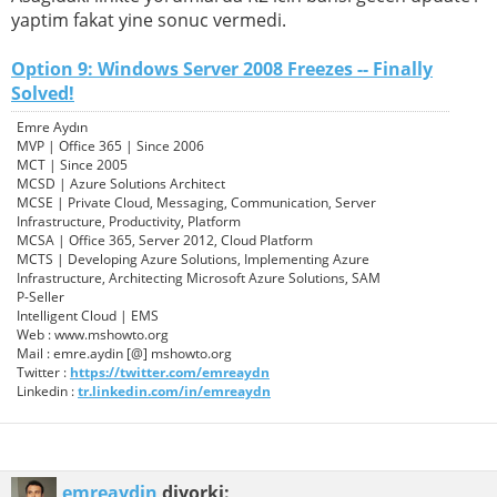
yaptim fakat yine sonuc vermedi.
Option 9: Windows Server 2008 Freezes -- Finally
Solved!
Emre Aydın
MVP | Office 365 | Since 2006
MCT | Since 2005
MCSD | Azure Solutions Architect
MCSE | Private Cloud, Messaging, Communication, Server
Infrastructure, Productivity, Platform
MCSA | Office 365, Server 2012, Cloud Platform
MCTS | Developing Azure Solutions, Implementing Azure
Infrastructure, Architecting Microsoft Azure Solutions, SAM
P-Seller
Intelligent Cloud | EMS
Web : www.mshowto.org
Mail : emre.aydin [@] mshowto.org
Twitter :
https://twitter.com/emreaydn
Linkedin :
tr.linkedin.com/in/emreaydn
emreaydin
diyorki: