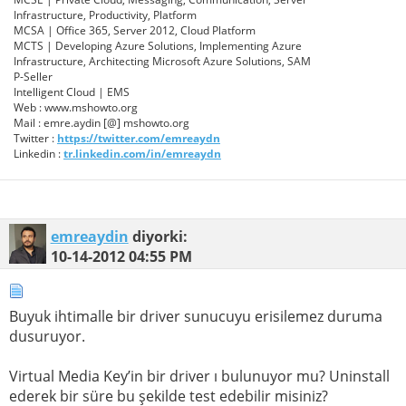
Infrastructure, Productivity, Platform
MCSA | Office 365, Server 2012, Cloud Platform
MCTS | Developing Azure Solutions, Implementing Azure
Infrastructure, Architecting Microsoft Azure Solutions, SAM
P-Seller
Intelligent Cloud | EMS
Web : www.mshowto.org
Mail : emre.aydin [@] mshowto.org
Twitter :
https://twitter.com/emreaydn
Linkedin :
tr.linkedin.com/in/emreaydn
emreaydin
diyorki:
10-14-2012
04:55 PM
Buyuk ihtimalle bir driver sunucuyu erisilemez duruma
dusuruyor.
Virtual Media Key’in bir driver ı bulunuyor mu? Uninstall
ederek bir süre bu şekilde test edebilir misiniz?