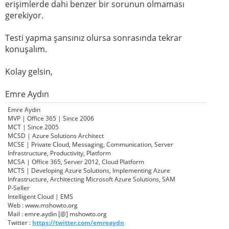
erişimlerde dahi benzer bir sorunun olmaması
gerekiyor.
Testi yapma şansınız olursa sonrasında tekrar
konuşalım.
Kolay gelsin,
Emre Aydın
Emre Aydın
MVP | Office 365 | Since 2006
MCT | Since 2005
MCSD | Azure Solutions Architect
MCSE | Private Cloud, Messaging, Communication, Server
Infrastructure, Productivity, Platform
MCSA | Office 365, Server 2012, Cloud Platform
MCTS | Developing Azure Solutions, Implementing Azure
Infrastructure, Architecting Microsoft Azure Solutions, SAM
P-Seller
Intelligent Cloud | EMS
Web : www.mshowto.org
Mail : emre.aydin [@] mshowto.org
Twitter :
https://twitter.com/emreaydn