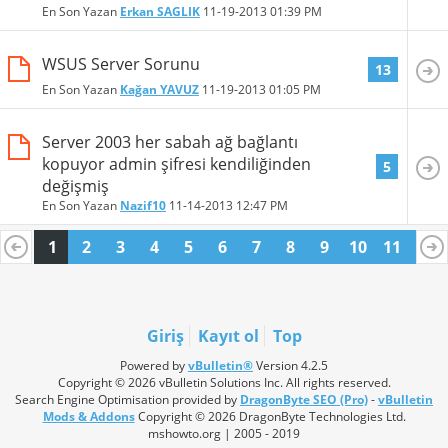
En Son Yazan
Erkan SAGLIK
11-19-2013
01:39 PM
WSUS Server Sorunu
13
En Son Yazan
Kağan YAVUZ
11-19-2013
01:05 PM
Server 2003 her sabah ağ bağlantı
kopuyor admin şifresi kendiliğinden
5
değişmiş
En Son Yazan
Nazif10
11-14-2013
12:47 PM
1
2
3
4
5
6
7
8
9
10
11
12
13
14
15
16
17
18
19
20
Giriş
Kayıt ol
Top
Powered by
vBulletin®
Version 4.2.5
Copyright © 2026 vBulletin Solutions Inc. All rights reserved.
Search Engine Optimisation provided by
DragonByte SEO (Pro)
-
vBulletin
Mods & Addons
Copyright © 2026 DragonByte Technologies Ltd.
mshowto.org | 2005 - 2019