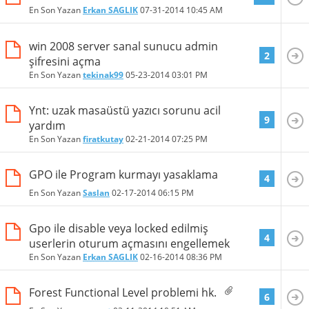
En Son Yazan
Erkan SAGLIK
07-31-2014
10:45 AM
win 2008 server sanal sunucu admin
2
şifresini açma
En Son Yazan
tekinak99
05-23-2014
03:01 PM
Ynt: uzak masaüstü yazıcı sorunu acil
9
yardım
En Son Yazan
firatkutay
02-21-2014
07:25 PM
GPO ile Program kurmayı yasaklama
4
En Son Yazan
Saslan
02-17-2014
06:15 PM
Gpo ile disable veya locked edilmiş
4
userlerin oturum açmasını engellemek
En Son Yazan
Erkan SAGLIK
02-16-2014
08:36 PM
Forest Functional Level problemi hk.
6