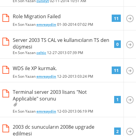
En Son Yazan
cuneyt
02-11-2014
10:51 AM
Role Migration Failed
11
En Son Yazan
emreaydin
01-30-2014
07:02 PM
Server 2003 TS CAL ve kullanıcıların TS den
0
düşmesi
En Son Yazan
celtic
12-27-2013
07:39 PM
WDS ile XP kurmak.
11
En Son Yazan
emreaydin
12-20-2013
03:24 PM
Terminal server 2003 lisans "Not
Applicable" sorunu
1
En Son Yazan
emreaydin
12-03-2013
06:19 PM
2003 dc sunucuların 2008e upgrade
2
edilmesi