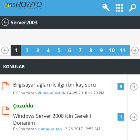
Server2003
1
2
3
4
5
6
7
8
9
10
11
12
13
14
15
16
17
18
19
20
KONULAR
Bilgisayar ağları ile ilgili bir kaç soru
5
En Son Yazan
WilliamCastillo
04-25-2018
12:20 PM
Çözüldü
Windows Server 2008 Için Gerekli
1
Donanım
En Son Yazan
cumhuraltan
12-26-2017
12:52 AM