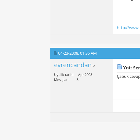
http://www
04-23-2008,
01:36 AM
evrencandan
Ynt: Ser
Üyelik tarihi
Apr 2008
Çabuk cevap v
Mesajlar
3