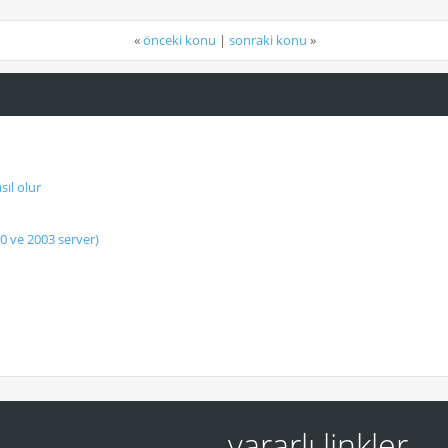
«
önceki konu
|
sonraki konu
»
ıl olur
 ve 2003 server)
yararlı linkler