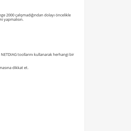
e 2000 çalışmadığından dolayı öncelikle
i yapmalısın.
NETDIAG toollarını kullanarak herhangi bir
asına dikkat et.