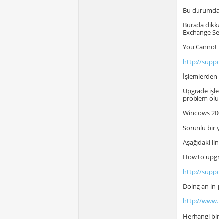
Bu durumda 
Burada dikk
Exchange Se
You Cannot 
http://supp
İşlemlerden
Upgrade işle
problem olup
Windows 2000
Sorunlu bir 
Aşağıdaki lin
How to upgr
http://supp
Doing an in
http://www.
Herhangi bi