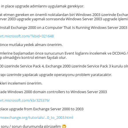
in place upgrade adımlarını uygulamak gerekiyor.
at etmen gereken en önemli noktalardan biri Windows 2003 üzerinde Exchang
rver 2003 upgrade yapmalı sonrasında Windows Server 2003 upgrade işlemin
Install Exchange 2000 on a Computer That Is Running Windows Server 2003
ort.microsoft.com/?kbid=321648
 önce mutlaka yedek almanı öneririm.
mlerine başlamadan önce sunucunun Event loglarını incelemek ve DCDIAG / 
 olmadığını kontrol etmen faydalı olur.
 üzerinde Service Pack 4, Exchange 2000 üzerinde Service Pack 3 kurulu olm
yapı üzerinde yapılacak upgrade operasyonu problem yaratacaktır.
kleri incelemeni öneririm.
ade Windows 2000 domain controllers to Windows Server 2003
ort.microsoft.com/kb/325379/
-place upgrade from Exchange Server 2000 to 2003
msexchange.org/tutorials/...0_to_2003.html
r soru / sorun durumunda görüşelim