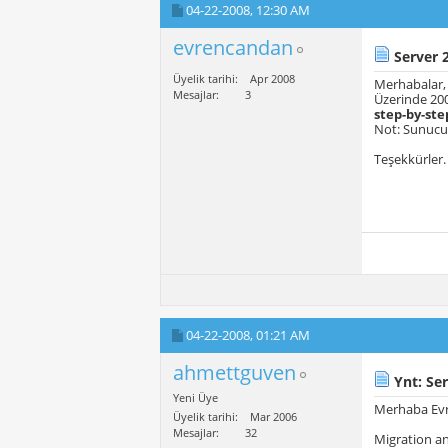
04-22-2008,
12:30 AM
evrencandan
Server 2
Üyelik tarihi
Apr 2008
Merhabalar,
Mesajlar
3
Üzerinde 200
step-by-ste
Not: Sunucu 
Teşekkürler.
04-22-2008,
01:21 AM
ahmettguven
Ynt: Ser
Yeni Üye
Merhaba Evr
Üyelik tarihi
Mar 2006
Mesajlar
32
Migration an