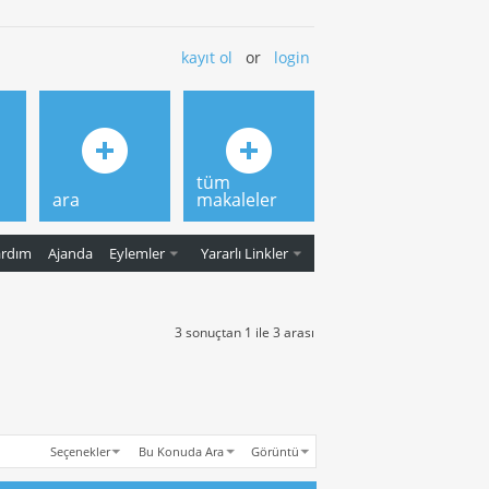
kayıt ol
or
login
tüm
ara
makaleler
ardım
Ajanda
Eylemler
Yararlı Linkler
3 sonuçtan 1 ile 3 arası
Seçenekler
Bu Konuda Ara
Görüntü