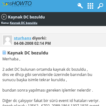
Kaynak DC bozuldu
Konu:
Kaynak DC bozuldu
sturhans
diyorki:
04-08-2008
02:14 PM
Kaynak DC bozuldu
Merhaba ,
2 adet DC bulunan ortamda kaynak dc bozuldu ,
dns ve dhcp gibi servisleride üzerinde barından bu
sunucu başka isimle tekrar kuruldu ,
bundan sonra yapılması gereken işlemler nelerdir .
Diğer dc çalışıyor fakat bir sürü event id hataları veriyr.
örnek olarak ; 13562 , 6702, 2089,1864,1307,1925 event