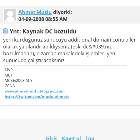
Ahmet Mutlu
diyorki:
04-09-2008
08:55 AM
Ynt: Kaynak DC bozuldu
yeni kurduğunuz sunucuyu additional domain controller
olarak yapılandırabildiyseniz (eski dc&#039;niz
bozulmadan), o zaman makaledeki işlemleri yeni
sunucuda çalıştıracaksınız.
MVP
MCT
MCSE:2003 M-S
CCNA
www.ahmetmutlu.blogspot.com
https://twitter.com/mutlu_ahmett
Giriş
Kayıt ol
Top