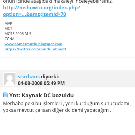
onun içinde aşağıdaki makaleyi inceleyebilirsiniz.
http://mshowto.org/index.php?
option=...&amp;Itemid=70
MVP
MCT
MCSE:2003 M-S
CCNA
www.ahmetmutlu.blogspot.com
https://twitter.com/mutlu_ahmett
sturhans
diyorki:
04-08-2008
05:49 PM
Ynt: Kaynak DC bozuldu
Merhaba peki bu işlemleri , yeni kurduğum sunucudamı ,
yoksa mevcut çalışan diğer dc demi yapacağım .