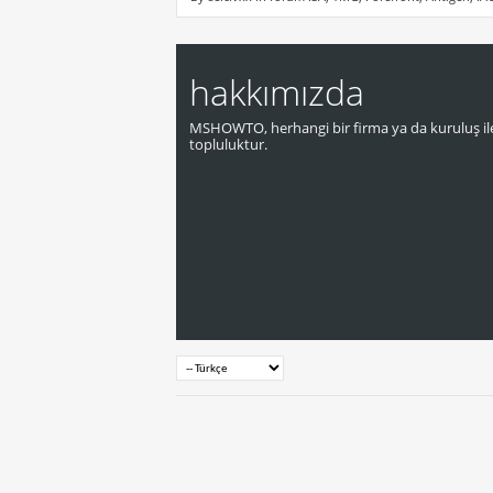
hakkımızda
MSHOWTO, herhangi bir firma ya da kuruluş ile
topluluktur.