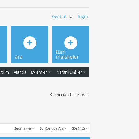
kayıt ol
or
login
tüm
ara
makaleler
ardım
Ajanda
Eylemler
Yararlı Linkler
3 sonuçtan 1 ile 3 arası
Seçenekler
Bu Konuda Ara
Görüntü