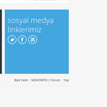
sosyal medya
linklerimiz
Bize Yazin
|
MSHOWTO | Forum
|
Top