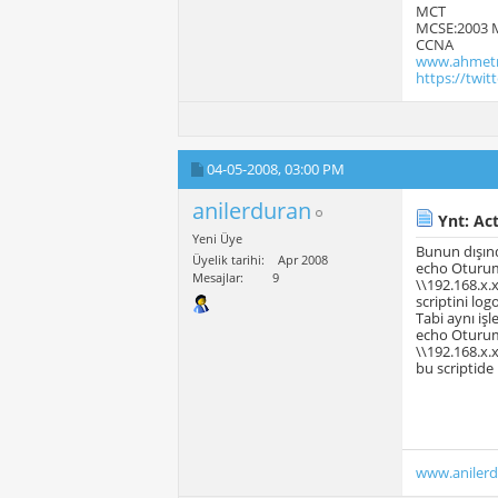
MCT
MCSE:2003 
CCNA
www.ahmetm
https://twi
04-05-2008,
03:00 PM
anilerduran
Ynt: Act
Yeni Üye
Bunun dışınd
Üyelik tarihi
Apr 2008
echo Oturu
Mesajlar
9
\\192.168.
scriptini log
Tabi aynı işl
echo Oturu
\\192.168.
bu scriptide
www.aniler