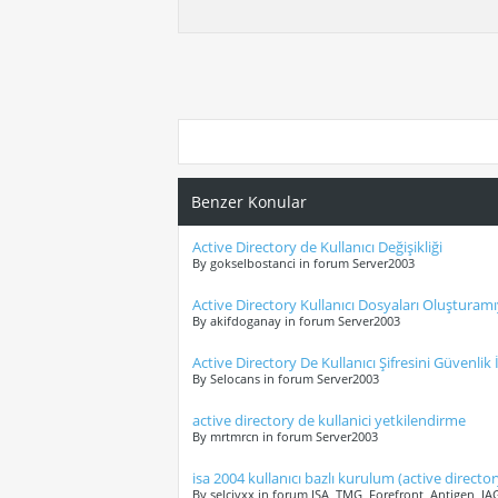
Benzer Konular
Active Directory de Kullanıcı Değişikliği
By gokselbostanci in forum Server2003
Active Directory Kullanıcı Dosyaları Oluştura
By akifdoganay in forum Server2003
Active Directory De Kullanıcı Şifresini Güvenlik 
By Selocans in forum Server2003
active directory de kullanici yetkilendirme
By mrtmrcn in forum Server2003
isa 2004 kullanıcı bazlı kurulum (active director
By selcivxx in forum ISA, TMG, Forefront, Antigen, I