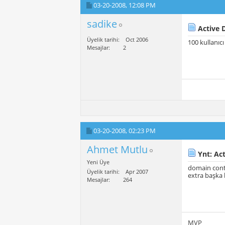
03-20-2008,
12:08 PM
sadike
Active D
Üyelik tarihi
Oct 2006
100 kullanıcı
Mesajlar
2
03-20-2008,
02:23 PM
Ahmet Mutlu
Ynt: Act
Yeni Üye
domain contr
Üyelik tarihi
Apr 2007
extra başka
Mesajlar
264
MVP