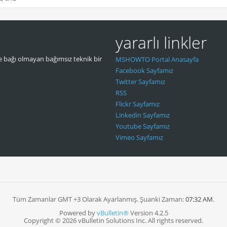
yararlı linkler
 bağı olmayan bağımsız teknik bir
MSHOWTO Portal Anasayfa
Facebook Sayfamız
Twitter Sayfamız
RSS
Flickr Sayfamız
Linkedin Sayfamız
Youtube Sayfamız
Vimeo Sayfamız
Tüm Zamanlar GMT +3 Olarak Ayarlanmış. Şuanki Zaman:
07:32 AM
.
Powered by
vBulletin®
Version 4.2.5
Copyright © 2026 vBulletin Solutions Inc. All rights reserved.