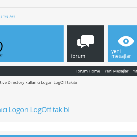
işmiş Ara
yeni
forum
mesajlar
Forum Home
Yeni Mesajlar
Y
tive Directory kullanıcı Logon LogOff takibi
nıcı Logon LogOff takibi