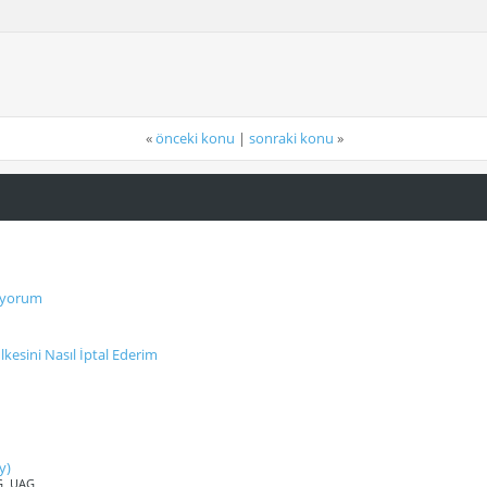
«
önceki konu
|
sonraki konu
»
mıyorum
İlkesini Nasıl İptal Ederim
y)
AG, UAG