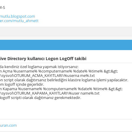
M-S
utlu.blogspot.com
tter.com/mutlu_ahmett
ive Directory kullanıcı Logon LogOff takibi
a kendiniz özel loglama yapmak istiyorsanız:
m Açma %username% %computername% %date% %time% &gt;&gt;
x.x\sysvol\OTURUM_ACMA_KAYITLARI\%userna me%.txt
on script olarak dağıtırsanız belirlediğini klasöre loglama işlemi yapılacaktır.
em logoff içinde geçerlidir.
m Kapama %username% %computername% %date% %time% &gt;&gt;
x.x\sysvol\OTURUM_KAPAMA_KAYITLARI\%user name%.txt
 logoff scripti olarak dağıtmanız gerekmektedir.
duran.com