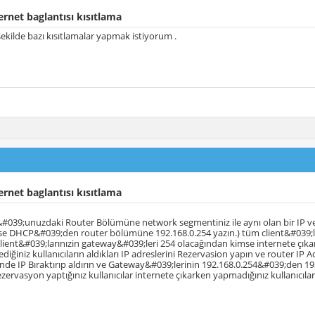
ernet baglantısı kısıtlama
ekilde bazı kısıtlamalar yapmak istiyorum .
ernet baglantısı kısıtlama
039;unuzdaki Router Bölümüne network segmentiniz ile aynı olan bir IP ver
ise DHCP&#039;den router bölümüne 192.168.0.254 yazın.) tüm client&#039;lar
lient&#039;larınızin gateway&#039;leri 254 olacağından kimse internete çık
ediğiniz kullanıcıların aldıkları IP adreslerini Rezervasion yapın ve router IP Adr
nde IP Bıraktırıp aldırın ve Gateway&#039;lerinin 192.168.0.254&#039;den 192.
zervasyon yaptığınız kullanıcılar internete çıkarken yapmadığınız kullanıcılar