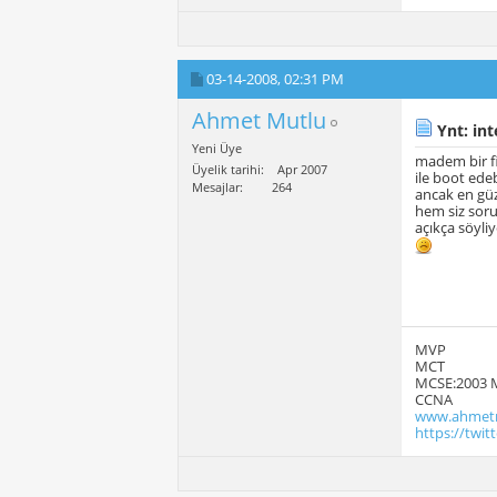
03-14-2008,
02:31 PM
Ahmet Mutlu
Ynt: int
Yeni Üye
madem bir fi
Üyelik tarihi
Apr 2007
ile boot edeb
Mesajlar
264
ancak en güze
hem siz sor
açıkça söyliy
MVP
MCT
MCSE:2003 
CCNA
www.ahmetm
https://twi