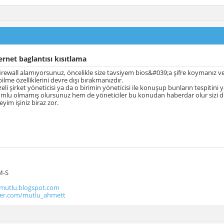
ernet baglantısı kısıtlama
rewall alamıyorsunuz, öncelikle size tavsiyem bios&#039;a şifre koymanız ve
ilme özelliklerini devre dışı bırakmanızdır.
li şirket yöneticisi ya da o birimin yöneticisi ile konuşup bunların tespitini 
umlu olmamış olursunuz hem de yöneticiler bu konudan haberdar olur sizi d
eyim işiniz biraz zor.
M-S
utlu.blogspot.com
tter.com/mutlu_ahmett