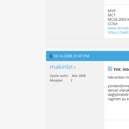
MVP
MCT
MCSE:2003 
CCNA
www.ahmetm
https://twi
03-14-2008,
01:47 PM
makinist
Ynt: int
Üyelik tarihi
Mar 2008
tekrardan 
Mesajlar
2
yönlendirme 
server olara
değiştirebil
ragmen şu erd