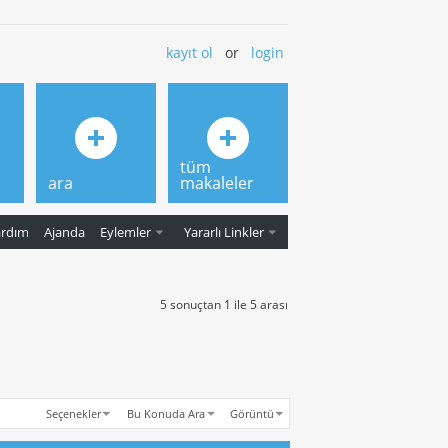
kayıt ol
or
login
tüm
ara
makaleler
ardım
Ajanda
Eylemler
Yararlı Linkler
5 sonuçtan 1 ile 5 arası
Seçenekler
Bu Konuda Ara
Görüntü