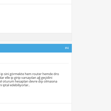
#4
r ip sini görmekte hem router hemde dns
 elle ip girip varsayılan ağ geçidini
el oturum hesapları devre dışı olmasına
 iptal edebiliyorlar..