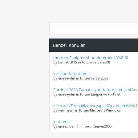
Benzer Konular
İnternet Explorer About:internet UYARISI
By DenizCLKTS in forum Server2008
local pc de kısıtlama
By emreaydin in forum Server2008
Fortinet 200A Zaman ayarlı internet erişimi kıs
By emreaydin in forum Juniper ve Fortinet
vista da VPN bağlantısı yapılıdığı zaman WAN 
By war_hawk in forum Microsoft Windows
kısıtlama
By emres_demir in forum Server2003