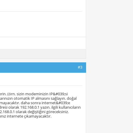
#3
in. (örn. sizin modeminizin IP&#039;si
ınızın otomatik IP almasını sağlayın. doğal
amayacaktır. daha sonra internet&#039;e
esi olarak 192.168.0.1 yazın. ilgili kullanıcıların
168.0.1 olarak değiştiğini göreceksiniz.
ınız internete çıkamayacaktır.