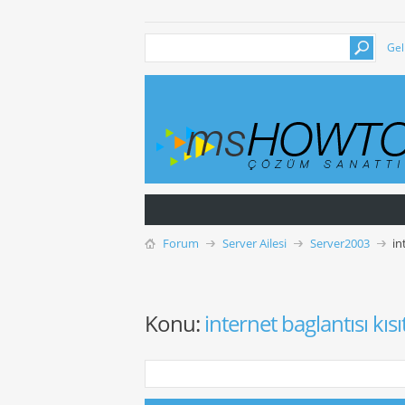
Gel
Forum
Server Ailesi
Server2003
in
Konu:
internet baglantısı kıs