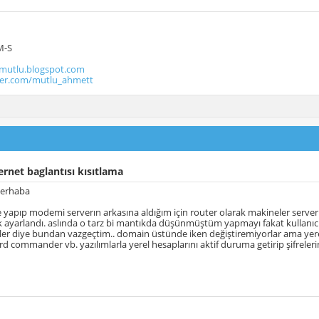
M-S
utlu.blogspot.com
tter.com/mutlu_ahmett
ernet baglantısı kısıtlama
merhaba
yapıp modemi serverın arkasına aldığım için router olarak makineler serve
k ayarlandı. aslında o tarz bi mantıkda düşünmüştüm yapmayı fakat kullanıcılar
irler diye bundan vazgeçtim.. domain üstünde iken değiştiremiyorlar ama yer
 commander vb. yazılımlarla yerel hesaplarını aktif duruma getirip şifrelerini