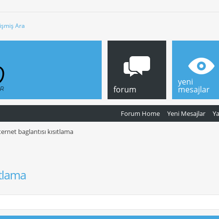
işmiş Ara
yeni
forum
mesajlar
Forum Home
Yeni Mesajlar
Y
ternet baglantısı kısıtlama
ıtlama