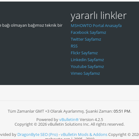
yararlı linkler
 bağı olmayan bağımsız teknik bir
MSHOWTO Portal Anasayfa
Facebook Sayfamız
Twitter Sayfamız
RSS
Flickr Sayfamız
Linkedin Sayfamız
Youtube Sayfamız
Vimeo Sayfamız
Tüm Zamanlar GMT +3 Olarak Ayarlanmış. Şuanki Zaman:
05:51 PM
.
Powered by
vBulletin®
Version 4.2.5
Copyright © 2026 vBulletin Solutions Inc. All rights reserved.
ovided by
DragonByte SEO (Pro)
-
vBulletin Mods & Addons
Copyright © 202