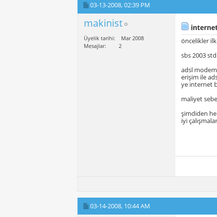
03-13-2008,
02:39 PM
makinist
internet
Üyelik tarihi
Mar 2008
öncelikler i
Mesajlar
2
sbs 2003 std
adsl modemi 
erişim ile a
ye internet b
maliyet sebe
şimdiden he
iyi çalışmalar
03-14-2008,
10:44 AM