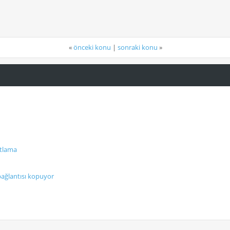
«
önceki konu
|
sonraki konu
»
ıtlama
bağlantısı kopuyor