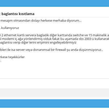
 baglantısı kısıtlama
lk mesajım olmasından dolayı herkese merhaba diyorum...
. kullanıyoruz
2 ethernet kartlı servera bagladık diğer karttanda switche ve 15 makinelik
dsl modemi iç ağa yönlendirmiş olduk fakat bu aşamada sbs 2003 ü kullanarak
aglantısı verip diğer lerini erişimini engelleyebilirmiyiz
bleri ile isa server veya donanımsal bir firewall şu anda düşünmüyoruz..
rkese teşekkürler
.