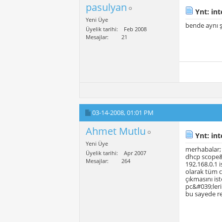
pasulyan
Ynt: int
Yeni Üye
bende aynı ş
Üyelik tarihi
Feb 2008
Mesajlar
21
03-14-2008,
01:01 PM
Ahmet Mutlu
Ynt: int
Yeni Üye
merhabalar;
Üyelik tarihi
Apr 2007
dhcp scope&#
Mesajlar
264
192.168.0.1 
olarak tüm c
çıkmasını ist
pc&#039;leri
bu sayede re