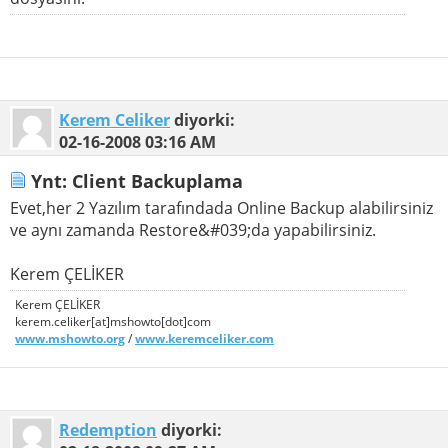
Kerem Celiker
diyorki:
02-16-2008
03:16 AM
Ynt: Client Backuplama
Evet,her 2 Yazılım tarafındada Online Backup alabilirsiniz
ve aynı zamanda Restore&#039;da yapabilirsiniz.
Kerem ÇELİKER
Kerem ÇELİKER
kerem.celiker[at]mshowto[dot]com
www.mshowto.org
/
www.keremceliker.com
Redemption
diyorki: