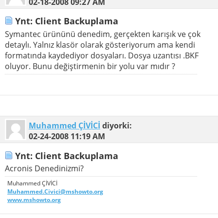
02-18-2008
09:27 AM
Ynt: Client Backuplama
Symantec ürününü denedim, gerçekten karışık ve çok
detaylı. Yalnız klasör olarak gösteriyorum ama kendi
formatında kaydediyor dosyaları. Dosya uzantısı .BKF
oluyor. Bunu değiştirmenin bir yolu var mıdır ?
Muhammed ÇİVİCİ
diyorki:
02-24-2008
11:19 AM
Ynt: Client Backuplama
Acronis Denedinizmi?
Muhammed ÇİVİCİ
Muhammed.Civici@mshowto.org
www.mshowto.org