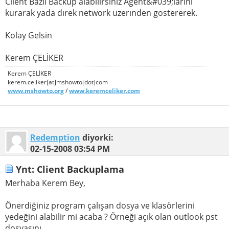
Client Bazlı Backup alabilirsiniz Agent&#039;larını
kurarak yada dırek network uzerınden gostererek.
Kolay Gelsin
Kerem ÇELİKER
Kerem ÇELİKER
kerem.celiker[at]mshowto[dot]com
www.mshowto.org
/
www.keremceliker.com
Redemption
diyorki:
02-15-2008
03:54 PM
Ynt: Client Backuplama
Merhaba Kerem Bey,
Önerdiğiniz program çalışan dosya ve klasörlerini
yedeğini alabilir mi acaba ? Örneği açık olan outlook pst
dosyasını.