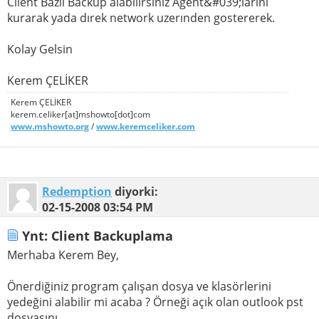
Client Bazlı Backup alabilirsiniz Agent&#039;larını
kurarak yada dırek network uzerınden gostererek.
Kolay Gelsin
Kerem ÇELİKER
Kerem ÇELİKER
kerem.celiker[at]mshowto[dot]com
www.mshowto.org
/
www.keremceliker.com
Redemption
diyorki:
02-15-2008
03:54 PM
Ynt: Client Backuplama
Merhaba Kerem Bey,
Önerdiğiniz program çalışan dosya ve klasörlerini
yedeğini alabilir mi acaba ? Örneği açık olan outlook pst
dosyasını.