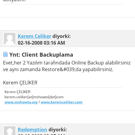
Kerem Celiker
diyorki:
02-16-2008
03:16 AM
Ynt: Client Backuplama
Evet,her 2 Yazılım tarafındada Online Backup alabilirsiniz
ve aynı zamanda Restore&#039;da yapabilirsiniz.
Kerem ÇELİKER
Kerem ÇELİKER
kerem.celiker[at]mshowto[dot]com
www.mshowto.org
/
www.keremceliker.com
Redemption
diyorki: