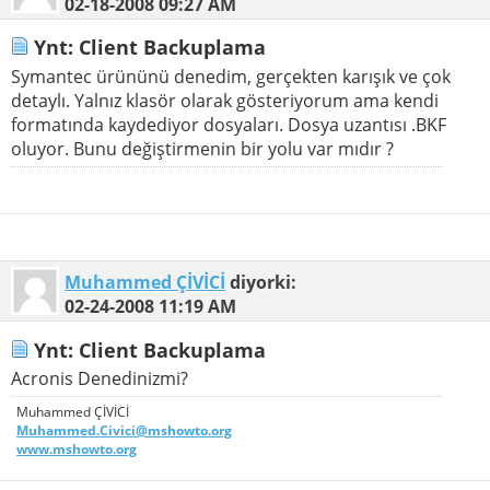
02-18-2008
09:27 AM
Ynt: Client Backuplama
Symantec ürününü denedim, gerçekten karışık ve çok
detaylı. Yalnız klasör olarak gösteriyorum ama kendi
formatında kaydediyor dosyaları. Dosya uzantısı .BKF
oluyor. Bunu değiştirmenin bir yolu var mıdır ?
Muhammed ÇİVİCİ
diyorki:
02-24-2008
11:19 AM
Ynt: Client Backuplama
Acronis Denedinizmi?
Muhammed ÇİVİCİ
Muhammed.Civici@mshowto.org
www.mshowto.org