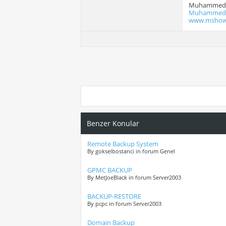
Muhammed 
Muhammed.C
www.mshow
Benzer Konular
Remote Backup System
By gokselbostanci in forum Genel
GPMC BACKUP
By MetJoeBlack in forum Server2003
BACKUP-RESTORE
By pcpc in forum Server2003
Domain Backup