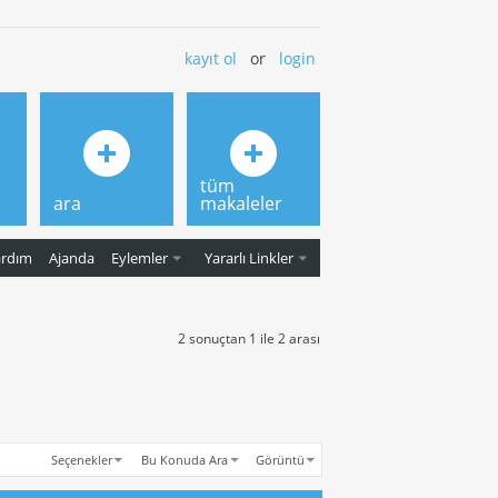
kayıt ol
or
login
tüm
ara
makaleler
ardım
Ajanda
Eylemler
Yararlı Linkler
2 sonuçtan 1 ile 2 arası
Seçenekler
Bu Konuda Ara
Görüntü