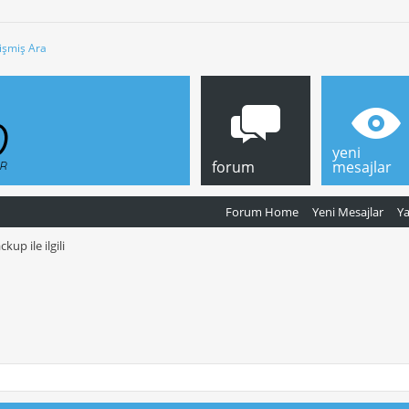
işmiş Ara
yeni
forum
mesajlar
Forum Home
Yeni Mesajlar
Y
ckup ile ilgili