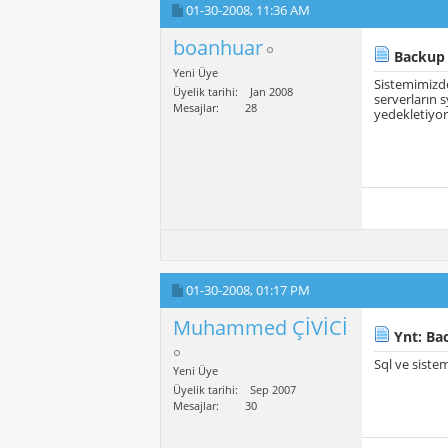
01-30-2008,
11:36 AM
boanhuar
Backup il
Yeni Üye
Sistemimizde
Üyelik tarihi
Jan 2008
serverların 
Mesajlar
28
yedekletiyor
01-30-2008,
01:17 PM
Muhammed ÇİVİCİ
Ynt: Back
Sql ve siste
Yeni Üye
Üyelik tarihi
Sep 2007
Mesajlar
30