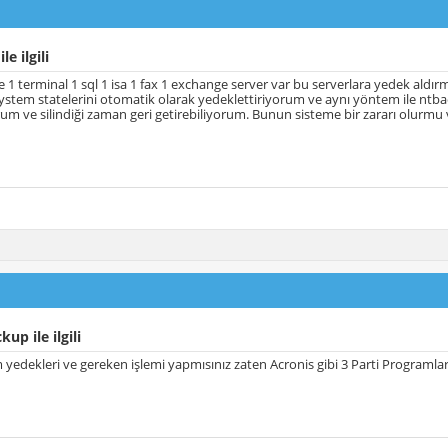
e ilgili
 1 terminal 1 sql 1 isa 1 fax 1 exchange server var bu serverlara yedek aldırm
system statelerini otomatik olarak yedeklettiriyorum ve aynı yöntem ile ntba
um ve silindiği zaman geri getirebiliyorum. Bunun sisteme bir zararı olurmu 
up ile ilgili
m yedekleri ve gereken işlemi yapmısınız zaten Acronis gibi 3 Parti Programlar