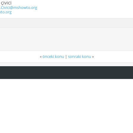
ÇİVİCİ
ivici@mshowto.org
to.org
«
önceki konu
|
sonraki konu
»