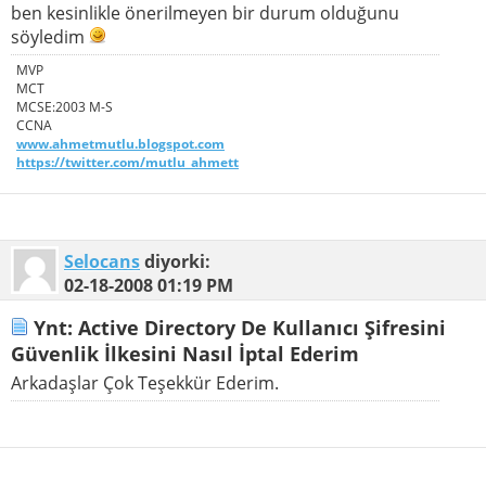
ben kesinlikle önerilmeyen bir durum olduğunu
söyledim
MVP
MCT
MCSE:2003 M-S
CCNA
www.ahmetmutlu.blogspot.com
https://twitter.com/mutlu_ahmett
Selocans
diyorki:
02-18-2008
01:19 PM
Ynt: Active Directory De Kullanıcı Şifresini
Güvenlik İlkesini Nasıl İptal Ederim
Arkadaşlar Çok Teşekkür Ederim.