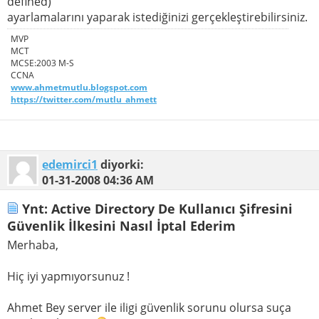
defined)
ayarlamalarını yaparak istediğinizi gerçekleştirebilirsiniz.
MVP
MCT
MCSE:2003 M-S
CCNA
www.ahmetmutlu.blogspot.com
https://twitter.com/mutlu_ahmett
edemirci1
diyorki:
01-31-2008
04:36 AM
Ynt: Active Directory De Kullanıcı Şifresini
Güvenlik İlkesini Nasıl İptal Ederim
Merhaba,
Hiç iyi yapmıyorsunuz !
Ahmet Bey server ile iligi güvenlik sorunu olursa suça