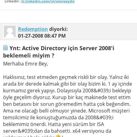
Linkedin :
tr.linkedin.com/in/emreaydn
Redemption
diyorki:
01-27-2008
08:47 PM
Ynt: Active Directory için Server 2008'i
beklemeli miyim ?
Merhaba Emre Bey,
Haklısınız, test etmeden geçmek riskli bir olay. Yalnız iki
arada bir derede kalmak gibi bir olay bizim ki. 1 ay içinde
kurmamız gerek yapıyı. Dolayısıyla 2008&#039;i bekleyip
öyle geçelim diyoruz. Kurup bir kaç makinede test ettim
ben betasını bir sorun göremedim hatta çok beğendim.
Ama ne olacağı belli olmuyor yinede. Microsoft müşteri
temsilcimiz ile konuştuğumuzda da 2008&#039;i
beklemimiz önerdi. Hatta yeni sürüm bir ISA
server&#039;dan da bahsetti. x64 versiyonu da