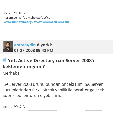
Kerem ÇELİKER
kerem.celiker[at]mshowto[dot]com
www.mshowto.org
/
www.keremceliker.com
emreaydin
diyorki:
01-27-2008
09:42 PM
Ynt: Active Directory için Server 2008'i
beklemeli miyim ?
Merhaba,
ISA Server 2008 urunu bundan onceki tum ISA Server
surumlerinden farkli bircok yenilik ile beraber gelecek.
Suprizi bol bir urun diyebilirim.
Emre AYDIN