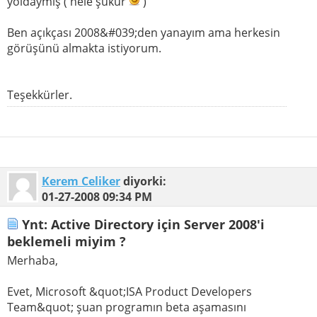
yoldaymış ( hele şükür
)
Ben açıkçası 2008&#039;den yanayım ama herkesin
görüşünü almakta istiyorum.
Teşekkürler.
Kerem Celiker
diyorki:
01-27-2008
09:34 PM
Ynt: Active Directory için Server 2008'i
beklemeli miyim ?
Merhaba,
Evet, Microsoft &quot;ISA Product Developers
Team&quot; şuan programın beta aşamasını