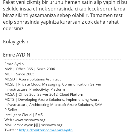
Fakat yeni cikmiş bir urunu hemen satin alip yapinizi bu
sekilde insaa etmek sonrasinda cikabilecek sorunlarda
biraz sikinti yasamaniza sebep olabilir. Tamamen test
edip sonrasinda yapiniza kurarsaniz cok daha rahat
edersiniz.
Kolay gelsin,
Emre AYDIN
Emre Aydın
MVP | Office 365 | Since 2006
MCT | Since 2005
MCSD | Azure Solutions Architect
MCSE | Private Cloud, Messaging, Communication, Server
Infrastructure, Productivity, Platform
MCSA | Office 365, Server 2012, Cloud Platform
MCTS | Developing Azure Solutions, Implementing Azure
Infrastructure, Architecting Microsoft Azure Solutions, SAM
P-Seller
Intelligent Cloud | EMS
Web : www.mshowto.org
Mail : emre.aydin [@] mshowto.org
Twitter :
https://twitter.com/emreaydn