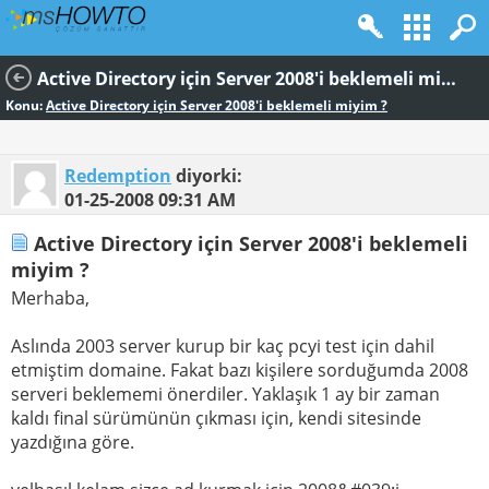
Active Directory için Server 2008'i beklemeli miyim ?
Konu:
Active Directory için Server 2008'i beklemeli miyim ?
Redemption
diyorki:
01-25-2008
09:31 AM
Active Directory için Server 2008'i beklemeli
miyim ?
Merhaba,
Aslında 2003 server kurup bir kaç pcyi test için dahil
etmiştim domaine. Fakat bazı kişilere sorduğumda 2008
serveri beklememi önerdiler. Yaklaşık 1 ay bir zaman
kaldı final sürümünün çıkması için, kendi sitesinde
yazdığına göre.