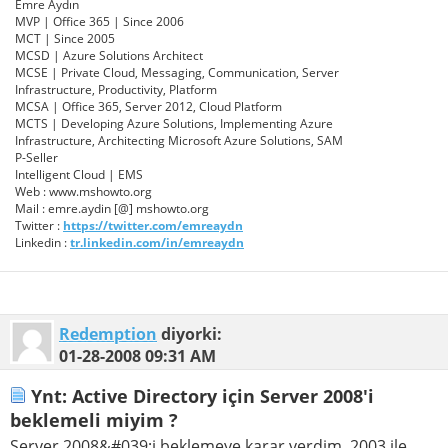
Emre Aydın
MVP | Office 365 | Since 2006
MCT | Since 2005
MCSD | Azure Solutions Architect
MCSE | Private Cloud, Messaging, Communication, Server
Infrastructure, Productivity, Platform
MCSA | Office 365, Server 2012, Cloud Platform
MCTS | Developing Azure Solutions, Implementing Azure
Infrastructure, Architecting Microsoft Azure Solutions, SAM
P-Seller
Intelligent Cloud | EMS
Web : www.mshowto.org
Mail : emre.aydin [@] mshowto.org
Twitter :
https://twitter.com/emreaydn
Linkedin :
tr.linkedin.com/in/emreaydn
Redemption
diyorki:
01-28-2008
09:31 AM
Ynt: Active Directory için Server 2008'i
beklemeli miyim ?
Server 2008&#039;i beklemeye karar verdim. 2003 ile