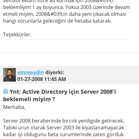
velhasıl kelam sizce ad kurmak için 2008&#039;i
beklemliyim 1 ay boyunca. Yoksa 2003 üzerinde devam
etmeli miyim, 2008&#039;in daha yeni çıkacak olması
hangi sorunlarla geleceğini de hesaba katarak.
Teşekkürler.
emreaydin
diyorki:
01-27-2008
11:45 AM
Ynt: Active Directory için Server 2008'i
beklemeli miyim ?
Merhaba,
Server 2008 beraberinde bircok yeniligide getirecek.
Tabiki urun olarak Server 2003 ile kiyaslanamayacak
kadar iyi oldugunu beta surumlerinde zaten gorduk.